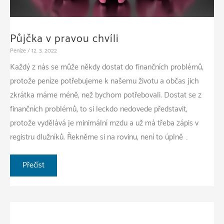
Půjčka v pravou chvíli
Peníze
/
12. 3. 2022
Každý z nás se může někdy dostat do finančních problémů,
protože peníze potřebujeme k našemu životu a občas jich
zkrátka máme méně, než bychom potřebovali. Dostat se z
finančních problémů, to si leckdo nedovede představit,
protože vydělává je minimální mzdu a už má třeba zápis v
registru dlužníků. Řekněme si na rovinu, není to úplně …
Půjčka
Přečíst
v
pravou
chvíli