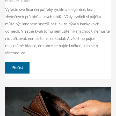
Peníze
/
25. 2. 2020
Vyřešte své finanční potřeby rychle a elegantně, bez
zbytečných průtahů a jiných obtíží. Vždyť vyřídit si půjčku
může být mnohem snazší, než jak to bývá v bankovních
domech. Vlastně kvůli tomu nemusíte nikam chodit, nemusíte
nic zařizovat, nemusíte nic dokládat. A všechno půjde
maximálně hladce, dokonce se najde i někdo, kdo se o
všechno, co …
Rychlé
Přečíst
řešení
vašich
financí