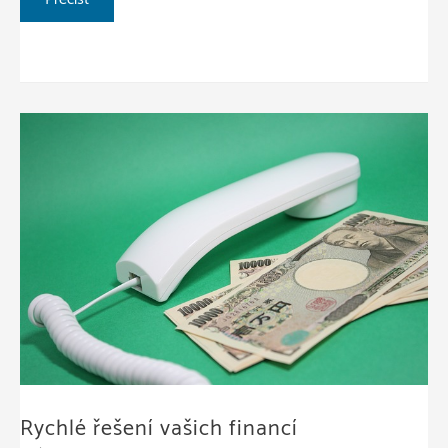
nabídka
může
přijít
od
jiné
společnosti,
než
čekáte
Rychlé řešení vašich financí