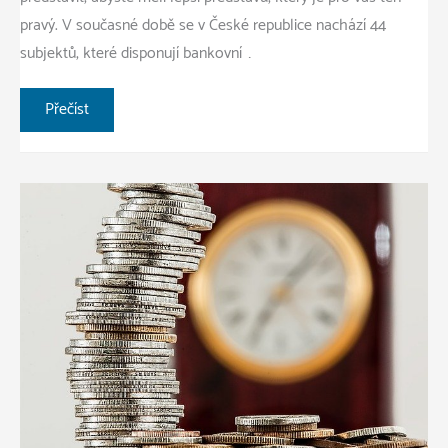
pravý. V současné době se v České republice nachází 44
subjektů, které disponují bankovní …
Rozdíly
Přečíst
mezi
hypotečním
úvěrem
a
americkou
hypotékou