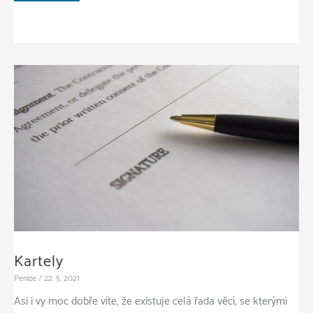
nastane
správný
čas
na
refinancování
hypotéky?
Kartely
Peníze
/
22. 5. 2021
Asi i vy moc dobře víte, že existuje celá řada věcí, se kterými