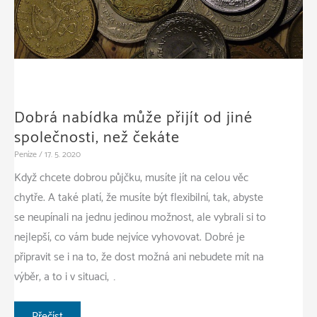
Dobrá nabídka může přijít od jiné
společnosti, než čekáte
Peníze
/
17. 5. 2020
Když chcete dobrou půjčku, musíte jít na celou věc
chytře. A také platí, že musíte být flexibilní, tak, abyste
se neupínali na jednu jedinou možnost, ale vybrali si to
nejlepší, co vám bude nejvíce vyhovovat. Dobré je
připravit se i na to, že dost možná ani nebudete mít na
výběr, a to i v situaci, …
Dobrá
Přečíst