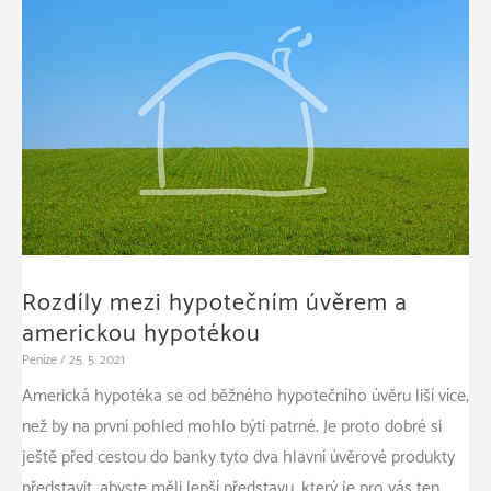
Rozdíly mezi hypotečním úvěrem a
americkou hypotékou
Peníze
/
25. 5. 2021
Americká hypotéka se od běžného hypotečního úvěru liší více,
než by na první pohled mohlo býti patrné. Je proto dobré si
ještě před cestou do banky tyto dva hlavní úvěrové produkty
představit, abyste měli lepší představu, který je pro vás ten