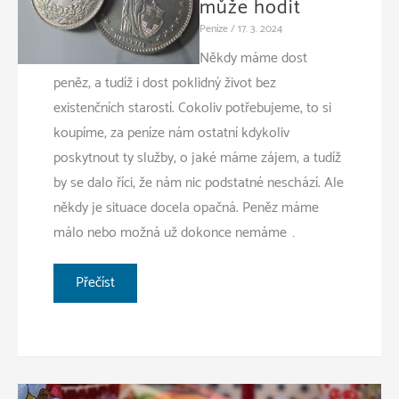
může hodit
Peníze
/
17. 3. 2024
Někdy máme dost
peněz, a tudíž i dost poklidný život bez
existenčních starostí. Cokoliv potřebujeme, to si
koupíme, za peníze nám ostatní kdykoliv
poskytnout ty služby, o jaké máme zájem, a tudíž
by se dalo říci, že nám nic podstatné neschází. Ale
někdy je situace docela opačná. Peněz máme
málo nebo možná už dokonce nemáme …
Hypotéka
Přečíst
se
může
hodit