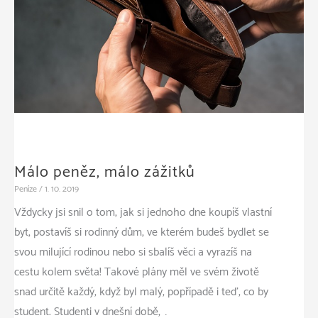
Málo peněz, málo zážitků
Peníze
/
1. 10. 2019
Vždycky jsi snil o tom, jak si jednoho dne koupíš vlastní
byt, postavíš si rodinný dům, ve kterém budeš bydlet se
svou milující rodinou nebo si sbalíš věci a vyrazíš na
cestu kolem světa! Takové plány měl ve svém životě
snad určitě každý, když byl malý, popřípadě i teď, co by
student. Studenti v dnešní době, …