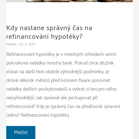
Kdy nastane správný čas na
refinancování hypotéky?
Peníze
/
22. 5. 2021
Refinancování hypotéky je v mnohých ohledech velmi
pokroková nabídka mnoha bank. Pokud chce dlužník
získat na další fixní období výhodnější podmínky, je
dobré několik měsíců před koncem fixace porovnat
nabídky dalších poskytovatelů a vybrat si ten pro něho
nejvýhodnější. Jak správně ale postupovat při
refinancování? Kdy je správný čas na předčasné splacení
úvěru? Refinancování hypotéky …
Kdy
Přečíst