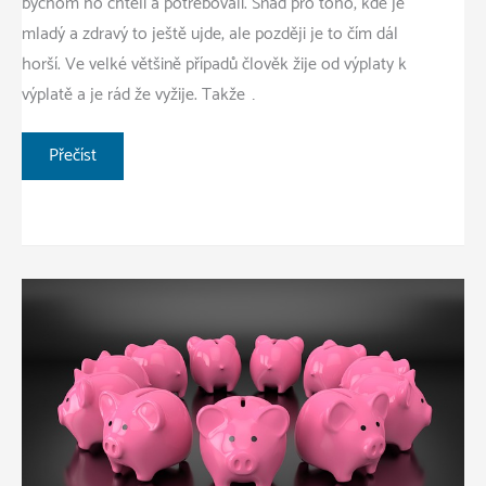
bychom ho chtěli a potřebovali. Snad pro toho, kde je
mladý a zdravý to ještě ujde, ale později je to čím dál
horší. Ve velké většině případů člověk žije od výplaty k
výplatě a je rád že vyžije. Takže …
Kde
Přečíst
vzít
a
nekrást?