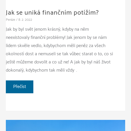
Jak se uniká finančním potížím?
Peníze
/
8. 2. 2022
Jak by byl svět jenom krásný, kdyby na něm
neexistovaly finanční problémy! Jak jenom by se nám
lidem skvěle vedlo, kdybychom měli peněz za všech
okolností dost a nemuseli se tak vůbec starat o to, co si
ještě můžeme dovolit a co už ne! A jak by byl náš život
dokonalý, kdybychom tak měli vždy …
Jak
Přečíst
se
uniká
finančním
potížím?