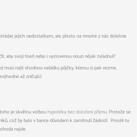
 strádat jejich nedostatkem, ale přesto na mnohé z nás dolehne
, aby svoji tíseň nebo i vyslovenou nouzi nějak zvládnul?
ed musí najít vhodnou nabídku půjčky, kterou si pak vezme,
výhodné až zničující.
o toho je skvělou volbou
hypotéka bez doložení příjmu
. Protože se
žníků, což by bylo v bance důvodem k zamítnutí žádosti… Prostě tu
dohoda najde.