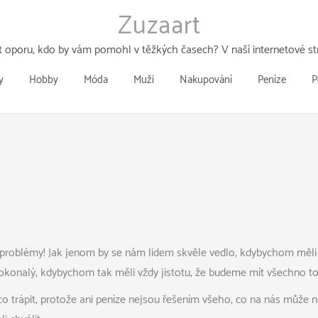
Zuzaart
 oporu, kdo by vám pomohl v těžkých časech? V naší internetové str
y
Hobby
Móda
Muži
Nakupování
Peníze
P
í problémy! Jak jenom by se nám lidem skvěle vedlo, kdybychom měli 
 dokonalý, kdybychom tak měli vždy jistotu, že budeme mít všechno to,
co trápit, protože ani peníze nejsou řešením všeho, co na nás může 