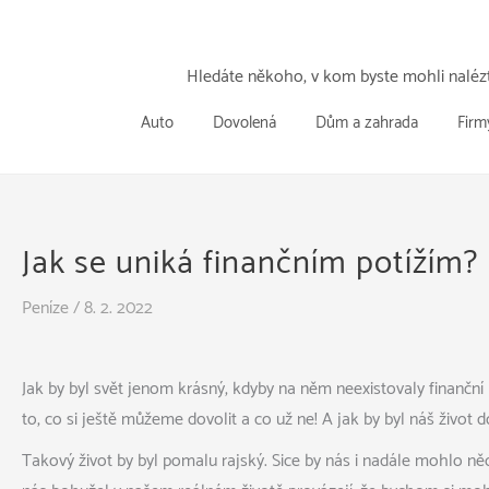
Přeskočit
k
obsahu
Hledáte někoho, v kom byste mohli nalézt
Auto
Dovolená
Dům a zahrada
Firm
Jak se uniká finančním potížím?
Peníze
/
8. 2. 2022
Jak by byl svět jenom krásný, kdyby na něm neexistovaly finančn
to, co si ještě můžeme dovolit a co už ne! A jak by byl náš život
Takový život by byl pomalu rajský. Sice by nás i nadále mohlo ně