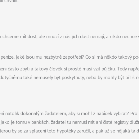
 chválit.
 chceme mít dost, ale mnozí z nás jich dost nemají, a nikdo nechce
eníze, jaké jsou mu nezbytně zapotřebí? Co si má někdo takový počít
ení často zbytí a takový člověk si prostě musí vzít půjčku. Tedy např
 dotyčnému také nemusely být poskytnuty, nebo by mohly být příliš ne
 není natolik dokonalým žadatelem, aby si mohl z nabídek vybírat? Pr
jako je tomu v bankách, žadatel tu nemusí mít ani čisté registry dlu
erou by se za splacení této hypotéky zaručil, a pak už se nějaká ta 