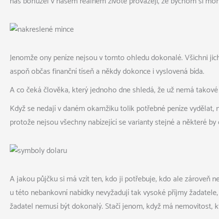
nás bohužel v našem reálném životě provázejí, že bychom si mohli
Jenomže ony peníze nejsou v tomto ohledu dokonalé. Všichni jich
aspoň občas finanční tíseň a někdy dokonce i vyslovená bída.
A co čeká člověka, který jednoho dne shledá, že už nemá takové p
Když se nedají v daném okamžiku tolik potřebné peníze vydělat, n
protože nejsou všechny nabízející se varianty stejné a některé by
A jakou půjčku si má vzít ten, kdo ji potřebuje, kdo ale zároveň
u této nebankovní nabídky nevyžadují tak vysoké příjmy žadatele, 
žadatel nemusí být dokonalý. Stačí jenom, když má nemovitost, kt