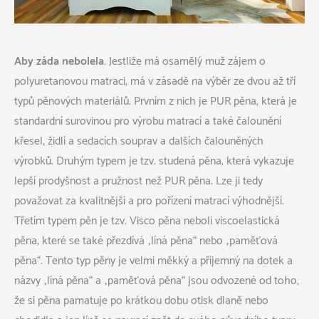
Aby záda nebolela.
Jestliže má osamělý muž zájem o
polyuretanovou matraci, má v zásadě na výběr ze dvou až tří
typů pěnových materiálů. Prvním z nich je PUR pěna, která je
standardní surovinou pro výrobu matrací a také čalounění
křesel, židlí a sedacích souprav a dalších čalouněných
výrobků. Druhým typem je tzv. studená pěna, která vykazuje
lepší prodyšnost a pružnost než PUR pěna. Lze ji tedy
považovat za kvalitnější a pro pořízení matrací výhodnější.
Třetím typem pěn je tzv. Visco pěna neboli viscoelastická
pěna, které se také přezdívá „líná pěna“ nebo „paměťová
pěna“. Tento typ pěny je velmi měkký a příjemný na dotek a
názvy „líná pěna“ a „paměťová pěna“ jsou odvozené od toho,
že si pěna pamatuje po krátkou dobu otisk dlaně nebo