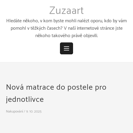
Přeskočit
Zuzaart
k
obsahu
Hledáte někoho, v kom byste mohli nalézt oporu, kdo by vám
pomohl v těžkých časech? V naší internetové stránce jste
někoho takového právě objevili.
Nová matrace do postele pro
jednotlivce
Nakupování
/
9. 10. 2025