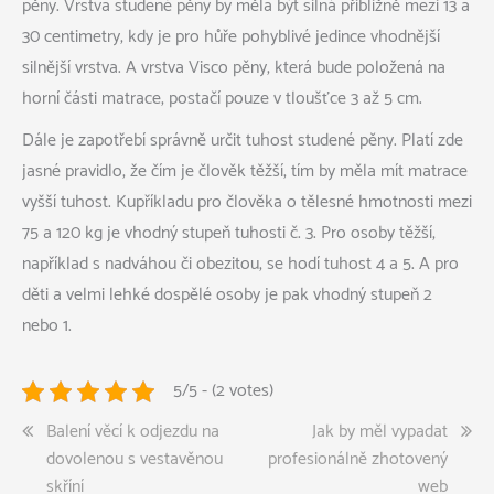
pěny. Vrstva studené pěny by měla být silná přibližně mezi 13 a
30 centimetry, kdy je pro hůře pohyblivé jedince vhodnější
silnější vrstva. A vrstva Visco pěny, která bude položená na
horní části matrace, postačí pouze v tloušťce 3 až 5 cm.
Dále je zapotřebí správně určit tuhost studené pěny. Platí zde
jasné pravidlo, že čím je člověk těžší, tím by měla mít matrace
vyšší tuhost. Kupříkladu pro člověka o tělesné hmotnosti mezi
75 a 120 kg je vhodný stupeň tuhosti č. 3. Pro osoby těžší,
například s nadváhou či obezitou, se hodí tuhost 4 a 5. A pro
děti a velmi lehké dospělé osoby je pak vhodný stupeň 2
nebo 1.
5/5 - (2 votes)
Navigace
Balení věcí k odjezdu na
Jak by měl vypadat
dovolenou s vestavěnou
profesionálně zhotovený
pro
skříní
web