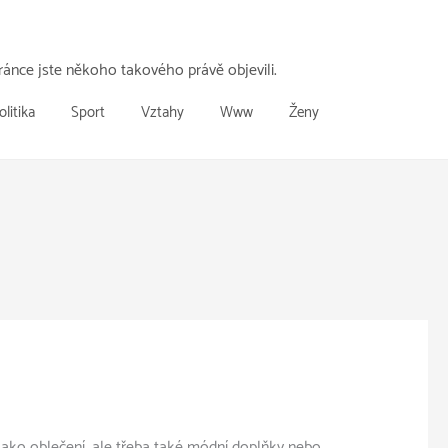
ánce jste někoho takového právě objevili.
olitika
Sport
Vztahy
Www
Ženy
ko oblečení, ale třeba také módní doplňky nebo