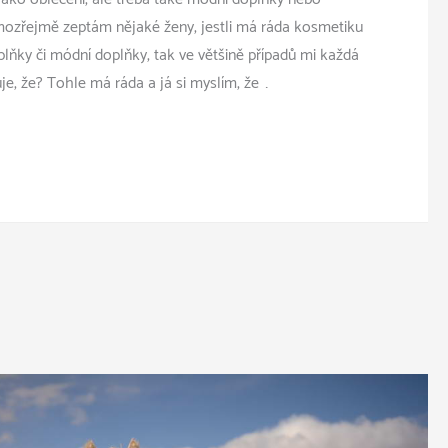
ozřejmě zeptám nějaké ženy, jestli má ráda kosmetiku
ňky či módní doplňky, tak ve většině případů mi každá
e, že? Tohle má ráda a já si myslím, že …