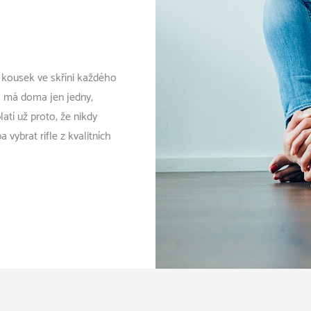
nenosíte?
Určitě
jej
nevyhazujte
 kousek ve skříni každého
jen
ás má doma jen jedny,
tak!
atí už proto, že nikdy
 vybrat rifle z kvalitních