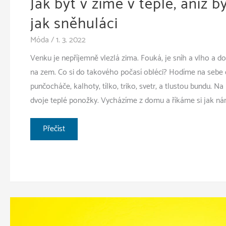
Jak být v zimě v teple, aniž b
jak sněhuláci
Móda
/
1. 3. 2022
Venku je nepříjemně vlezlá zima. Fouká, je sníh a vlho a do
na zem. Co si do takového počasí obléci? Hodíme na sebe c
punčocháče, kalhoty, tílko, triko, svetr, a tlustou bundu. Na 
dvoje teplé ponožky. Vycházíme z domu a říkáme si jak ná
Jak
Přečíst
být
v
zimě
v
teple,
aniž