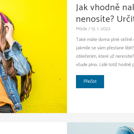
Jak vhodně nal
nenosíte? Urči
Móda
/
13. 1. 2022
Také máte doma plné skříně obl
jakmile se vám přestane líbit
oblečením, které už nenosíte?
všude plno. Lidé totiž hodně p
Jak
Přečíst
vhodně
naložit
s
oblečením,
které
už