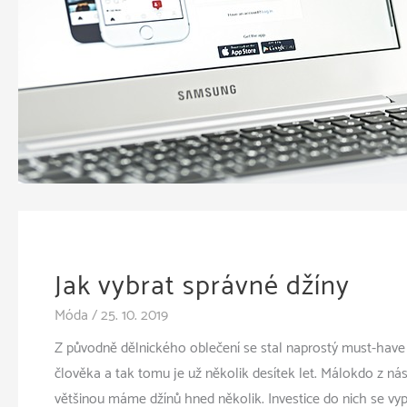
Jak vybrat správné džíny
Móda
/
25. 10. 2019
Z původně dělnického oblečení se stal naprostý must-have
člověka a tak tomu je už několik desítek let. Málokdo z n
většinou máme džínů hned několik. Investice do nich se vypl