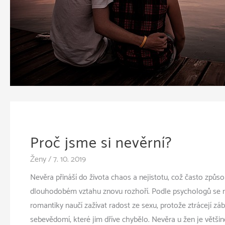
Proč jsme si nevěrní?
Ženy
/
7. 10. 2019
Nevěra přináší do života chaos a nejistotu, což často způso
dlouhodobém vztahu znovu rozhoří. Podle psychologů se n
romantiky naučí zažívat radost ze sexu, protože ztrácejí záb
sebevědomí, které jim dříve chybělo. Nevěra u žen je větši