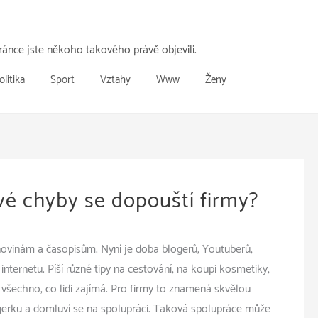
ánce jste někoho takového právě objevili.
olitika
Sport
Vztahy
Www
Ženy
é chyby se dopouští firmy?
novinám a časopisům. Nyní je doba blogerů, Youtuberů,
na internetu. Píší různé tipy na cestování, na koupi kosmetiky,
 všechno, co lidi zajímá. Pro firmy to znamená skvělou
logerku a domluví se na spolupráci. Taková spolupráce může