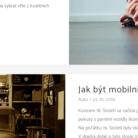
 vybrat rifle z kvalitních
Jak být mobiln
Auto
/
23. 10. 2019
Koncem 18. Století se začíná 
pokusy s parními vozidly (
Na počátku 19. Století byly st
V dnešní době si tyto stroje