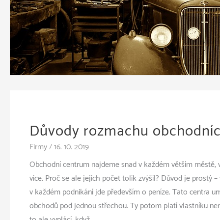
Důvody rozmachu obchodníc
Firmy
/
16. 10. 2019
Obchodní centrum najdeme snad v každém větším městě, v 
více. Proč se ale jejich počet tolik zvýšil? Důvod je prostý –
v každém podnikání jde především o peníze. Tato centra u
obchodů pod jednou střechou. Ty potom platí vlastníku nem
to ale vyplácí, když …