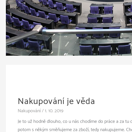
Nakupování je věda
Nakupování
/
1. 10. 2019
Je to už hodně dlouho, co u nás chodíme do práce a za tu 
potom s někým směňujeme za zboží, tedy nakupujeme. Cho