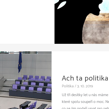
Ach ta politika
Politika
/
3. 10. 2019
Už tři desítky let u nás máme
které spolu soupeří o moc. Ne
co se jim podaří urvat pro se