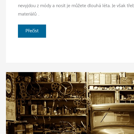
nevyjdou z módy a nosit je můžete dlouhá léta. Je však třeba
materiálů …
Jak
Přečíst
vybrat
správné
džíny