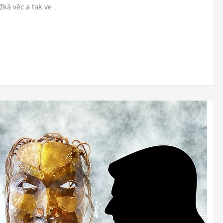
žká věc a tak ve …