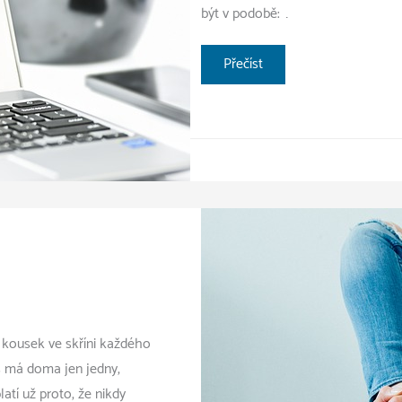
být v podobě: …
Jaké
Přečíst
marketingové
chyby
se
dopouští
firmy?
 kousek ve skříni každého
ás má doma jen jedny,
atí už proto, že nikdy