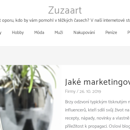
Zuzaart
 oporu, kdo by vám pomohl v těžkých časech? V naší internetové str
y
Hobby
Móda
Muži
Nakupování
Peníze
P
Jaké marketingov
Firmy
/
26. 10. 2019
Brzy odzvoní typickým tisknutým 
influencerů, kteří sdílí svůj život 
recepty, nápady, novinky a vlastně
příležitost k propagaci. Osloví b