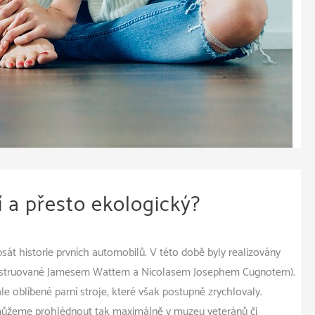
í a přesto ekologický?
psát historie prvních automobilů. V této době byly realizovány
konstruované Jamesem Wattem a Nicolasem Josephem Cugnotem).
ále oblíbené parní stroje, které však postupně zrychlovaly.
 můžeme prohlédnout tak maximálně v muzeu veteránů či