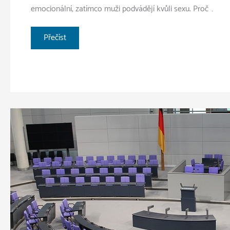
emocionální, zatímco muži podvádějí kvůli sexu. Proč …
Proč
Přečíst
jsme
si
nevěrní?