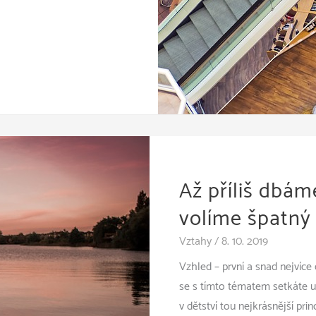
Až příliš dbám
volíme špatný
Vztahy
/
8. 10. 2019
Vzhled – první a snad nejvíce
se s tímto tématem setkáte už
v dětství tou nejkrásnější pr