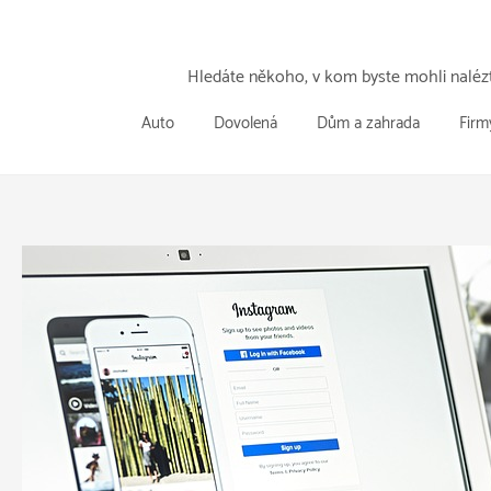
Přeskočit
k
obsahu
Hledáte někoho, v kom byste mohli nalézt
Auto
Dovolená
Dům a zahrada
Firm