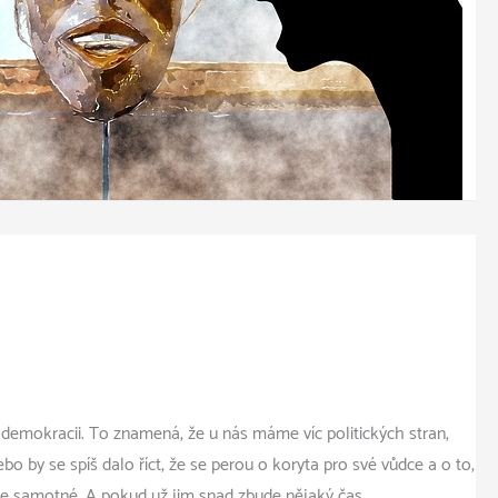
 demokracii. To znamená, že u nás máme víc politických stran,
bo by se spíš dalo říct, že se perou o koryta pro své vůdce a o to,
be samotné. A pokud už jim snad zbude nějaký čas, …