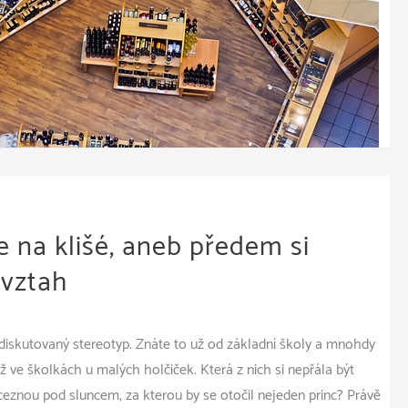
e na klišé, aneb předem si
 vztah
 diskutovaný stereotyp. Znáte to už od základní školy a mnohdy
 ve školkách u malých holčiček. Která z nich si nepřála být
inceznou pod sluncem, za kterou by se otočil nejeden princ? Právě