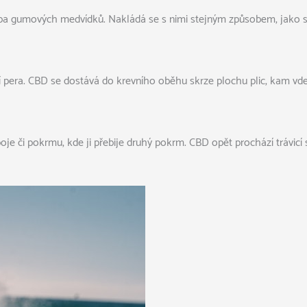
eba gumových medvídků. Nakládá se s nimi stejným způsobem, jako s
cí pera. CBD se dostává do krevního oběhu skrze plochu plic, kam vd
je či pokrmu, kde ji přebije druhý pokrm. CBD opět prochází trávicí 