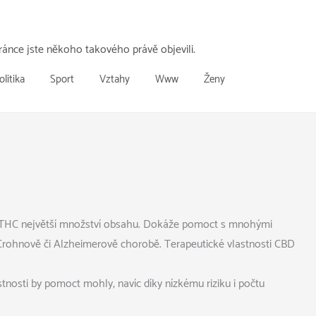
ánce jste někoho takového právě objevili.
olitika
Sport
Vztahy
Www
Ženy
u s THC největší množství obsahu. Dokáže pomoct s mnohými
, Crohnově či Alzheimerově chorobě. Terapeutické vlastnosti CBD
stnosti by pomoct mohly, navíc díky nízkému riziku i počtu