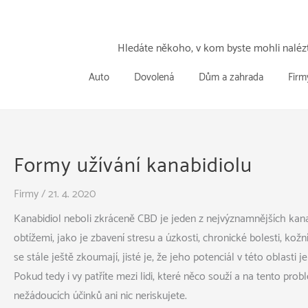
Přeskočit
k
obsahu
Hledáte někoho, v kom byste mohli nalézt
Auto
Dovolená
Dům a zahrada
Firm
Formy užívání kanabidiolu
Firmy
/
21. 4. 2020
Kanabidiol neboli zkráceně CBD je jeden z nejvýznamnějších kan
obtížemi, jako je zbavení stresu a úzkosti, chronické bolesti, k
se stále ještě zkoumají, jisté je, že jeho potenciál v této oblasti j
Pokud tedy i vy patříte mezi lidi, které něco souží a na tento pro
nežádoucích účinků ani nic neriskujete.