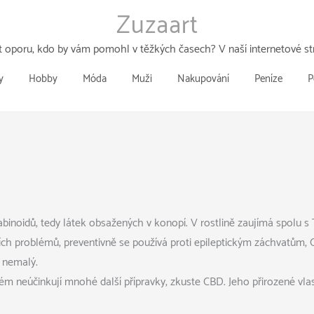
Zuzaart
 oporu, kdo by vám pomohl v těžkých časech? V naší internetové str
y
Hobby
Móda
Muži
Nakupování
Peníze
P
abinoidů, tedy látek obsažených v konopí. V rostlině zaujímá spol
ožních problémů, preventivně se používá proti epileptickým záchvatům
e nemalý.
blém neúčinkují mnohé další přípravky, zkuste CBD. Jeho přirozené vla