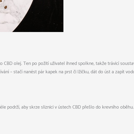
 o CBD olej. Ten po požití uživatel ihned spolkne, takže trávicí sou
ní – stačí nanést pár kapek na prst či lžičku, dát do úst a zapít vod
éle podrží, aby skrze sliznici v ústech CBD přešlo do krevního oběhu