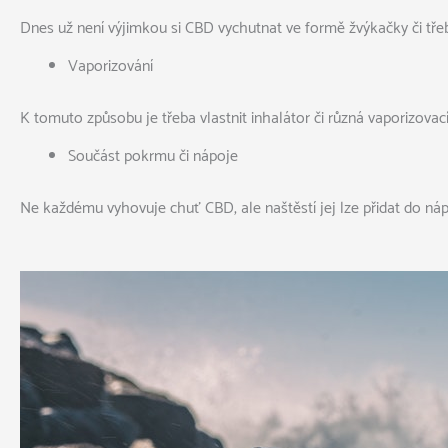
Dnes už není výjimkou si CBD vychutnat ve formě žvýkačky či tř
Vaporizování
K tomuto způsobu je třeba vlastnit inhalátor či různá vaporizova
Součást pokrmu či nápoje
Ne každému vyhovuje chuť CBD, ale naštěstí jej lze přidat do nápo