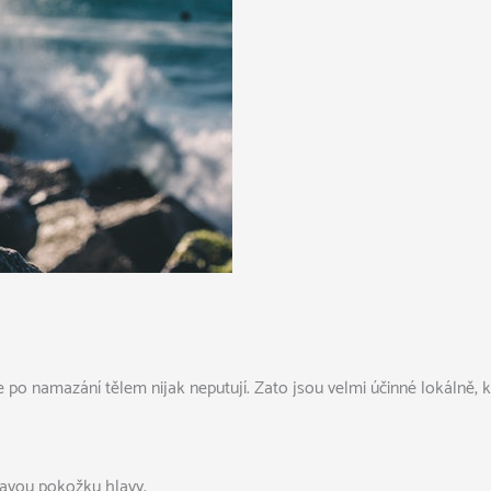
e po namazání tělem nijak neputují. Zato jsou velmi účinné lokálně, k
ravou pokožku hlavy.