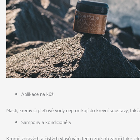
Aplikace na kůži
Masti, krémy či pleťové vody nepronikají do krevní soustavy, takž
Šampony a kondicionéry
Kromě zdravých a čistých vlasů vám tento způsob zaručí také zd