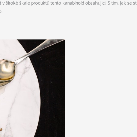
t v široké škále produktů tento kanabinoid obsahující. S tím, jak se 
D
: