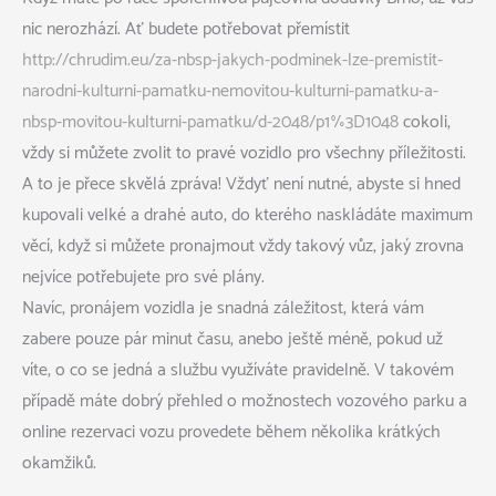
nic nerozhází. Ať budete potřebovat přemístit
http://chrudim.eu/za-nbsp-jakych-podminek-lze-premistit-
narodni-kulturni-pamatku-nemovitou-kulturni-pamatku-a-
nbsp-movitou-kulturni-pamatku/d-2048/p1%3D1048
cokoli,
vždy si můžete zvolit to pravé vozidlo pro všechny příležitosti.
A to je přece skvělá zpráva! Vždyť není nutné, abyste si hned
kupovali velké a drahé auto, do kterého naskládáte maximum
věcí, když si můžete pronajmout vždy takový vůz, jaký zrovna
nejvíce potřebujete pro své plány.
Navíc, pronájem vozidla je snadná záležitost, která vám
zabere pouze pár minut času, anebo ještě méně, pokud už
víte, o co se jedná a službu využíváte pravidelně. V takovém
případě máte dobrý přehled o možnostech vozového parku a
online rezervaci vozu provedete během několika krátkých
okamžiků.