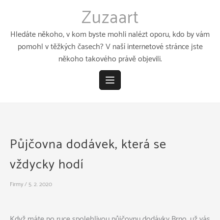
Přeskočit
Zuzaart
k
obsahu
Hledáte někoho, v kom byste mohli nalézt oporu, kdo by vám
pomohl v těžkých časech? V naší internetové stránce jste
někoho takového právě objevili.
Půjčovna dodávek, která se
vždycky hodí
Firmy
/
5. 2. 2020
Když máte po ruce spolehlivou
půjčovnu dodávky Brno
, už vás