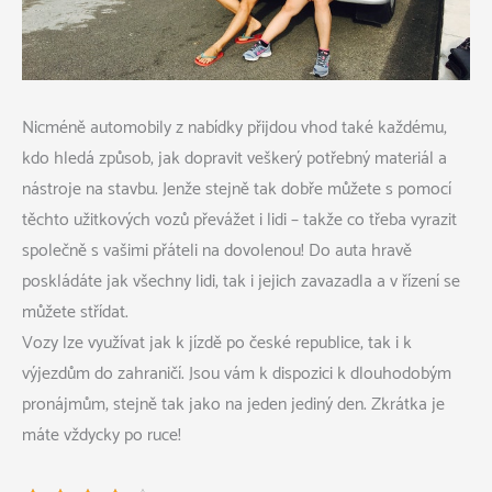
Nicméně automobily z nabídky přijdou vhod také každému,
kdo hledá způsob, jak dopravit veškerý potřebný materiál a
nástroje na stavbu. Jenže stejně tak dobře můžete s pomocí
těchto užitkových vozů převážet i lidi – takže co třeba vyrazit
společně s vašimi přáteli na dovolenou! Do auta hravě
poskládáte jak všechny lidi, tak i jejich zavazadla a v řízení se
můžete střídat.
Vozy lze využívat jak k jízdě po české republice, tak i k
výjezdům do zahraničí. Jsou vám k dispozici k dlouhodobým
pronájmům, stejně tak jako na jeden jediný den. Zkrátka je
máte vždycky po ruce!