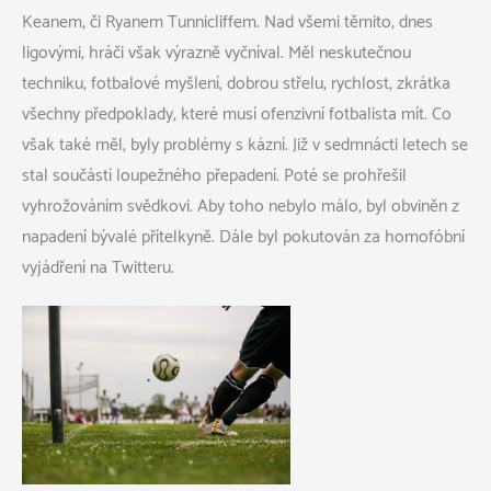
Keanem, či Ryanem Tunnicliffem. Nad všemi těmito, dnes
ligovými, hráči však výrazně vyčníval. Měl neskutečnou
techniku, fotbalové myšlení, dobrou střelu, rychlost, zkrátka
všechny předpoklady, které musí ofenzivní fotbalista mít. Co
však také měl, byly problémy s kázní. Již v sedmnácti letech se
stal součástí loupežného přepadení. Poté se prohřešil
vyhrožováním svědkovi. Aby toho nebylo málo, byl obviněn z
napadení bývalé přítelkyně. Dále byl pokutován za homofóbní
vyjádření na Twitteru.