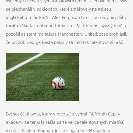
všechny udivovat svým fotbalovým umem. Členové Red Devils
se předháněli v poklonách, které směřovaly na adresu
anglického mladíka. Sir Alex Ferguson tvrdil, že nikdy neviděl v
tomto věku tak dobrého fotbalistu. Pat Crerand, bývalý hráč a
později asistent manažera Manchesteru United, zase prohlásil,
že od dob George Besta nebyl v United tak talentovaný hráč.
Byl součástí týmu, který v roce 2011 vyhrál FA Youth Cup. V
akademii se tenkrát sešla parta velice talentovaných mladíků
v čele s Paulem Pogbou, Jesse Lingardem, Michaelem