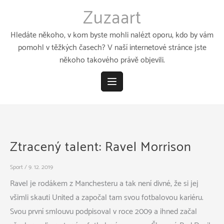
Přeskočit
Zuzaart
k
obsahu
Hledáte někoho, v kom byste mohli nalézt oporu, kdo by vám
pomohl v těžkých časech? V naší internetové stránce jste
někoho takového právě objevili.
Ztracený talent: Ravel Morrison
Sport
/
9. 12. 2019
Ravel je rodákem z Manchesteru a tak není divné, že si jej
všimli skauti United a započal tam svou fotbalovou kariéru.
Svou první smlouvu podpisoval v roce 2009 a ihned začal