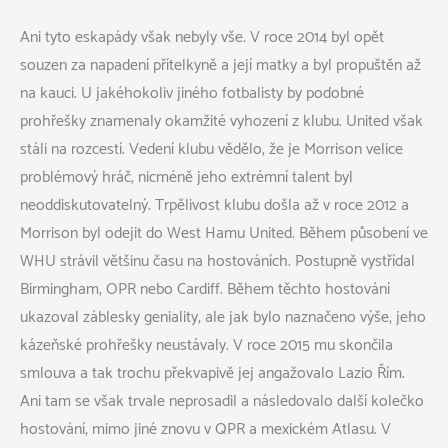
Ani tyto eskapády však nebyly vše. V roce 2014 byl opět
souzen za napadení přítelkyně a její matky a byl propuštěn až
na kauci. U jakéhokoliv jiného fotbalisty by podobné
prohřešky znamenaly okamžité vyhození z klubu. United však
stáli na rozcestí. Vedení klubu vědělo, že je Morrison velice
problémový hráč, nicméně jeho extrémní talent byl
neoddiskutovatelný. Trpělivost klubu došla až v roce 2012 a
Morrison byl odejit do West Hamu United. Během působení ve
WHU strávil většinu času na hostováních. Postupně vystřídal
Birmingham, OPR nebo Cardiff. Během těchto hostování
ukazoval záblesky geniality, ale jak bylo naznačeno výše, jeho
kázeňské prohřešky neustávaly. V roce 2015 mu skončila
smlouva a tak trochu překvapivě jej angažovalo Lazio Řím.
Ani tam se však trvale neprosadil a následovalo další kolečko
hostování, mimo jiné znovu v QPR a mexickém Atlasu. V