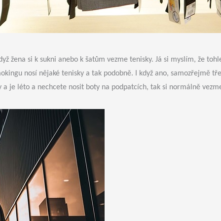
ž žena si k sukni anebo k šatům vezme tenisky. Já si myslím, že tohl
okingu nosí nějaké tenisky a tak podobně. I když ano, samozřejmě tř
y a je léto a nechcete nosit boty na podpatcích, tak si normálně vezm