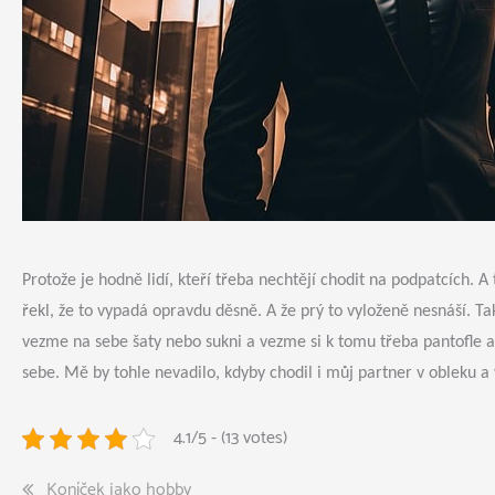
Protože je hodně lidí, kteří třeba nechtějí chodit na podpatcích. A
řekl, že to vypadá opravdu děsně. A že prý to vyloženě nesnáší. Ta
vezme na sebe šaty nebo sukni a vezme si k tomu třeba pantofle 
sebe. Mě by tohle nevadilo, kdyby chodil i můj partner v obleku a
4.1/5 - (13 votes)
Navigace
Koníček jako hobby