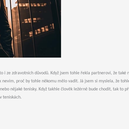
 to i ze zdravotních důvodů. Když jsem tohle řekla partnerovi, že také
k nevím, proč by tohle někomu mělo vadit. Já jsem si myslela, že tohl
anebo nějaké tenisky. Když takhle člověk ležérně bude chodit, tak 
 v teniskách.