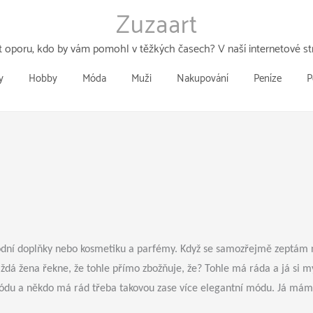
Zuzaart
 oporu, kdo by vám pomohl v těžkých časech? V naší internetové str
y
Hobby
Móda
Muži
Nakupování
Peníze
P
ní doplňky nebo kosmetiku a parfémy. Když se samozřejmě zeptám ně
aždá žena řekne, že tohle přímo zbožňuje, že? Tohle má ráda a já si 
u a někdo má rád třeba takovou zase více elegantní módu. Já mám rá