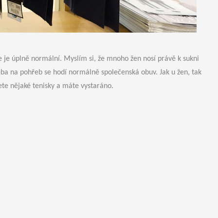
e je úplně normální. Myslím si, že mnoho žen nosí právě k sukni
eba na pohřeb se hodí normálně společenská obuv. Jak u žen, tak
ete nějaké tenisky a máte vystaráno.