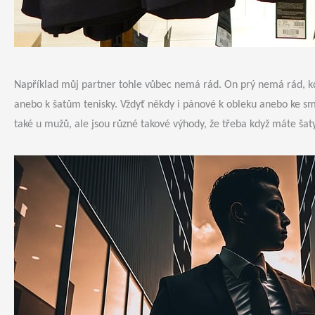
Například můj partner tohle vůbec nemá rád. On prý nemá rád, kdy
anebo k šatům tenisky. Vždyť někdy i pánové k obleku anebo ke sm
také u mužů, ale jsou různé takové výhody, že třeba když máte šat