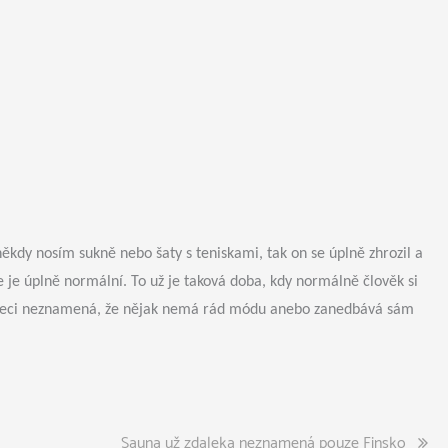
 někdy nosím sukně nebo šaty s teniskami, tak on se úplně zhrozil a
e je úplně normální. To už je taková doba, kdy normálně člověk si
to přeci neznamená, že nějak nemá rád módu anebo zanedbává sám
Sauna už zdaleka neznamená pouze Finsko