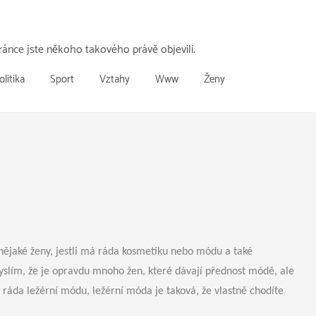
ánce jste někoho takového právě objevili.
olitika
Sport
Vztahy
Www
Ženy
jaké ženy, jestli má ráda kosmetiku nebo módu a také
myslím, že je opravdu mnoho žen, které dávají přednost módě, ale
da ležérní módu, ležérní móda je taková, že vlastně chodíte