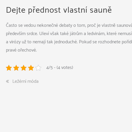
Dejte přednost vlastní sauně
Často se vedou nekonečné debaty o tom, proč je vlastně saunování
především srdce. Uleví však také játrům a ledvinám, které nemusí
a virózy už to nemají tak jednoduché. Pokud se rozhodnete pořídi
pravé ořechové.
4/5 - (4 votes)
Navigace
Ležérní móda
pro
příspěvek