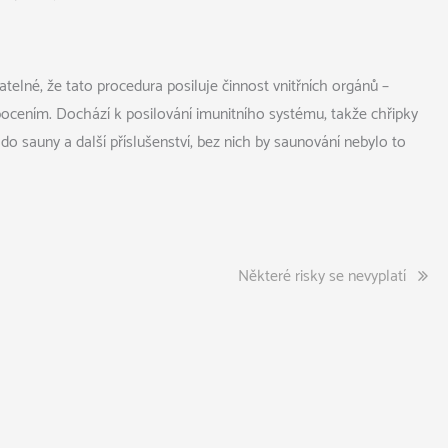
telné, že tato procedura posiluje činnost vnitřních orgánů –
pocením. Dochází k posilování imunitního systému, takže chřipky
 do sauny
a další příslušenství, bez nich by saunování nebylo to
Některé risky se nevyplatí