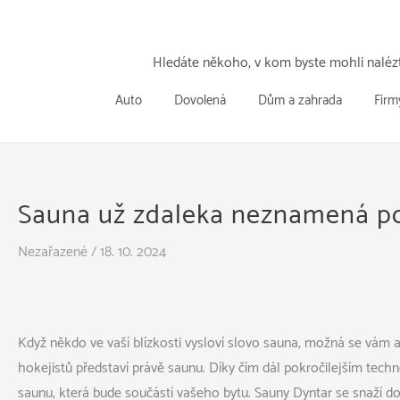
Přeskočit
k
obsahu
Hledáte někoho, v kom byste mohli nalézt
Auto
Dovolená
Dům a zahrada
Firm
Sauna už zdaleka neznamená p
Nezařazené
/
18. 10. 2024
Když někdo ve vaší blízkosti vysloví slovo sauna, možná se vám a
hokejistů představí právě saunu. Díky čím dál pokročilejším techn
saunu, která bude součástí vašeho bytu. Sauny Dyntar se snaží d