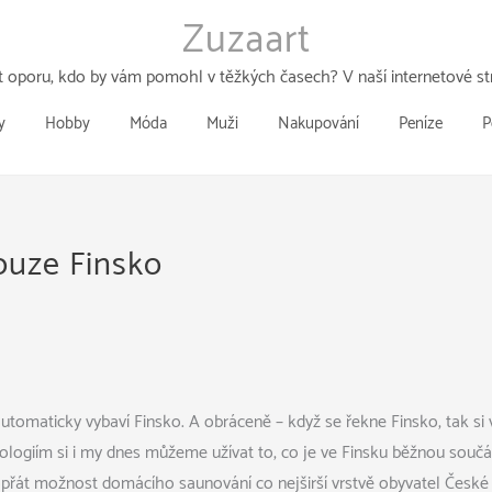
Zuzaart
 oporu, kdo by vám pomohl v těžkých časech? V naší internetové str
y
Hobby
Móda
Muži
Nakupování
Peníze
P
ouze Finsko
utomaticky vybaví Finsko. A obráceně – když se řekne Finsko, tak si
ologiím si i my dnes můžeme užívat to, co je ve Finsku běžnou součást
opřát možnost domácího saunování co nejširší vrstvě obyvatel České 