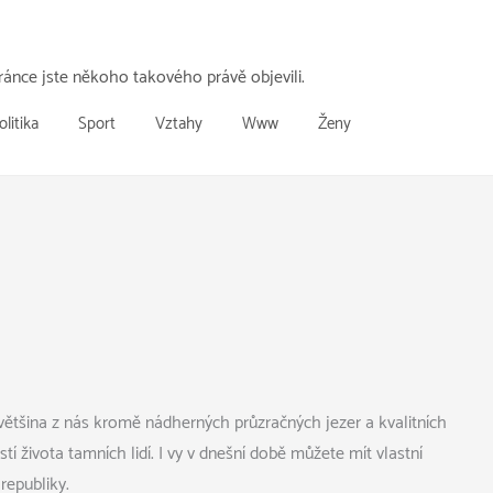
ánce jste někoho takového právě objevili.
olitika
Sport
Vztahy
Www
Ženy
 většina z nás kromě nádherných průzračných jezer a kvalitních
í života tamních lidí. I vy v dnešní době můžete mít vlastní
republiky.