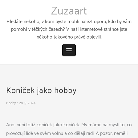
Přeskočit
Zuzaart
k
obsahu
Hledáte někoho, v kom byste mohli nalézt oporu, kdo by vám
pomohl v těžkých časech? V naší internetové stránce jste
někoho takového právě objevili.
Koníček jako hobby
Hobby
/
28. 5. 2024
Ano, není totiž koníček jako koníček. My máme na mysli to, co
provozují lidé ve svém volnu a co dělají rádi. A pozor, neměli