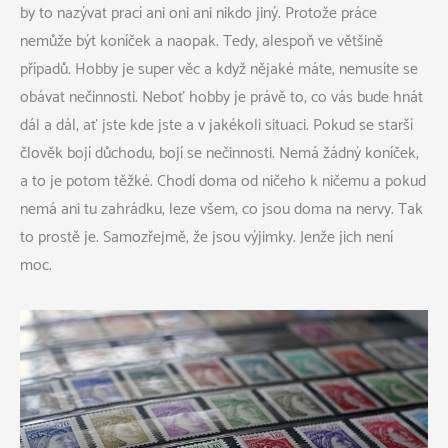
by to nazývat prací ani oni ani nikdo jiný. Protože práce
nemůže být koníček a naopak. Tedy, alespoň ve většině
případů. Hobby je super věc a když nějaké máte, nemusíte se
obávat nečinnosti. Neboť hobby je právě to, co vás bude hnát
dál a dál, ať jste kde jste a v jakékoli situaci. Pokud se starší
člověk bojí důchodu, bojí se nečinnosti. Nemá žádný koníček,
a to je potom těžké. Chodí doma od ničeho k ničemu a pokud
nemá ani tu zahrádku, leze všem, co jsou doma na nervy. Tak
to prostě je. Samozřejmě, že jsou výjimky. Jenže jich není
moc.