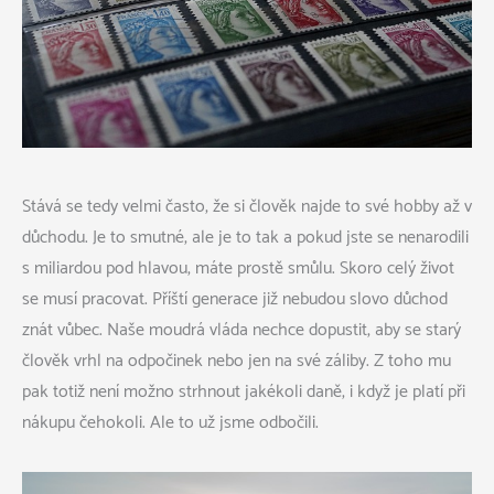
Stává se tedy velmi často, že si člověk najde to své hobby až v
důchodu. Je to smutné, ale je to tak a pokud jste se nenarodili
s miliardou pod hlavou, máte prostě smůlu. Skoro celý život
se musí pracovat. Příští generace již nebudou slovo důchod
znát vůbec. Naše moudrá vláda nechce dopustit, aby se starý
člověk vrhl na odpočinek nebo jen na své záliby. Z toho mu
pak totiž není možno strhnout jakékoli daně, i když je platí při
nákupu čehokoli. Ale to už jsme odbočili.