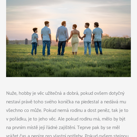
Nuže, hobby je věc užitečná a dobrá, pokud ovšem dotyčný
nestaví právě toho svého koníčka na piedestal a nedává mu
všechno co může. Pokud nemá rodinu a dost peněz, tak je to
v pořádku, je to jeho věc. Ale pokud rodinu má, mělo by být
na prvním místě její řádné zajištění. Teprve pak by se měl
vrážet čas a peníze pro vlastní potřeby. Pokud ovšem stejnou