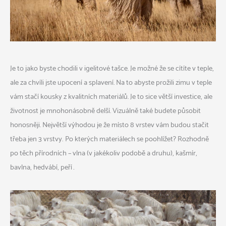
Je to jako byste chodili v igelitové tašce. Je možné že se cítíte v teple,
ale za chvíli jste upocení a splavení. Na to abyste prožili zimu v teple
vám stačí kousky z kvalitních materiálů. Je to sice větší investice, ale
životnost je mnohonásobně delší. Vizuálně také budete působit
honosněji. Největší výhodou je že místo 8 vrstev vám budou stačit
třeba jen 3 vrstvy.
Po kterých materiálech se poohlížet? Rozhodně
po těch přírodních – vlna (v jakékoliv podobě a druhu), kašmír,
bavlna, hedvábí, peří…