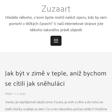
Přeskočit
Zuzaart
k
obsahu
Hledáte někoho, v kom byste mohli nalézt oporu, kdo by vám
pomohl v těžkých časech? V naší internetové stránce jste
někoho takového právě objevili.
Jak být v zimě v teple, aniž bychom
se cítili jak sněhuláci
Móda
/
1. 3. 2022
Venku je nepříjemně vlezlá zima. Fouká, je sníh a vlho a do toho se
další vločky snášejí na zem. Co si do takového počasí obléci? Hodíme