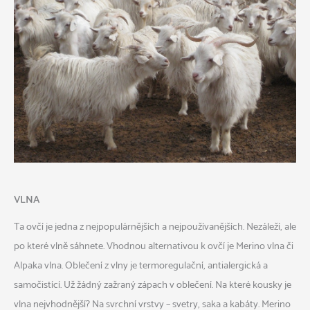
VLNA
Ta ovčí je jedna z nejpopulárnějších a nejpoužívanějších. Nezáleží, ale
po které vlně sáhnete. Vhodnou alternativou k ovčí je Merino vlna či
Alpaka vlna. Oblečení z vlny je termoregulační, antialergická a
samočistící. Už žádný zažraný zápach v oblečení. Na které kousky je
vlna nejvhodnější? Na svrchní vrstvy – svetry, saka a kabáty.
Merino