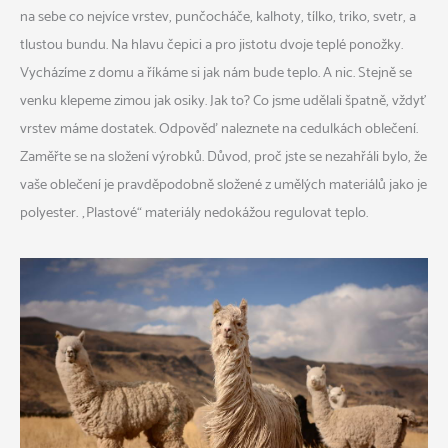
na sebe co nejvíce vrstev, punčocháče, kalhoty, tílko, triko, svetr, a
tlustou bundu. Na hlavu čepici a pro jistotu dvoje teplé ponožky.
Vycházíme z domu a říkáme si jak nám bude teplo. A nic. Stejně se
venku klepeme zimou jak osiky. Jak to? Co jsme udělali špatně, vždyť
vrstev máme dostatek. Odpověď naleznete na cedulkách oblečení.
Zaměřte se na složení výrobků. Důvod, proč jste se nezahřáli bylo, že
vaše oblečení je pravděpodobně složené z umělých materiálů jako je
polyester. „Plastové“ materiály nedokážou regulovat teplo.