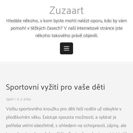
Přeskočit
Zuzaart
k
obsahu
Hledáte někoho, v kom byste mohli nalézt oporu, kdo by vám
pomohl v těžkých časech? V naší internetové stránce jste
někoho takového právě objevili.
Sportovní vyžití pro vaše děti
Sport
/
9. 3. 2022
Volbu sportovního kroužku pro děti řeší rodiče už obvykle v
předškolním věku. Existuje spousta možností, a vybírat je
potřeba velmi obezřetně, s ohledem na schopnosti, zájmy, ale