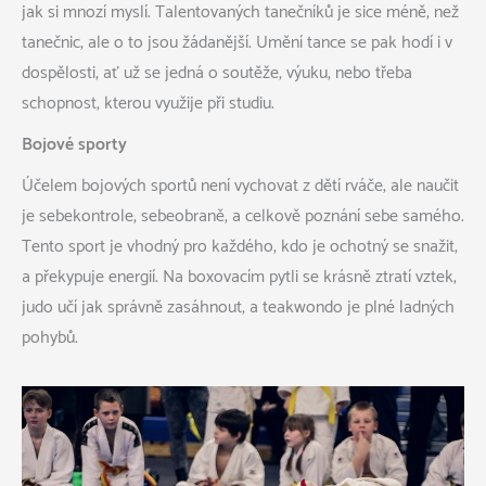
jak si mnozí myslí. Talentovaných tanečníků je sice méně, než
tanečnic, ale o to jsou žádanější. Umění tance se pak hodí i v
dospělosti, ať už se jedná o soutěže, výuku, nebo třeba
schopnost, kterou využije při studiu.
Bojové sporty
Účelem bojových sportů není vychovat z dětí rváče, ale naučit
je sebekontrole, sebeobraně, a celkově poznání sebe samého.
Tento sport je vhodný pro každého, kdo je ochotný se snažit,
a překypuje energií. Na boxovacím pytli se krásně ztratí vztek,
judo učí jak správně zasáhnout, a teakwondo je plné ladných
pohybů.