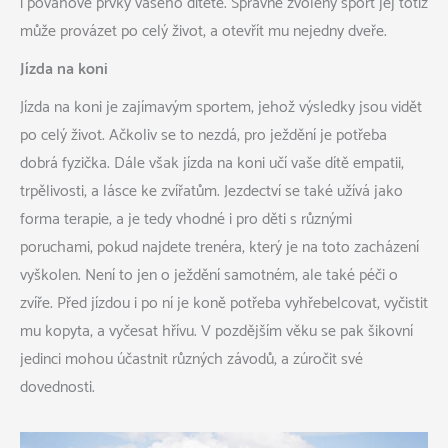
i povahové prvky vašeho dítěte. Správně zvolený sport jej totiž
může provázet po celý život, a otevřít mu nejedny dveře.
Jízda na koni
Jízda na koni je zajímavým sportem, jehož výsledky jsou vidět
po celý život. Ačkoliv se to nezdá, pro ježdění je potřeba
dobrá fyzička. Dále však jízda na koni učí vaše dítě empatii,
trpělivosti, a lásce ke zvířatům. Jezdectví se také užívá jako
forma terapie, a je tedy vhodné i pro děti s různými
poruchami, pokud najdete trenéra, který je na toto zacházení
vyškolen. Není to jen o ježdění samotném, ale také péči o
zvíře. Před jízdou i po ní je koně potřeba vyhřebelcovat, vyčistit
mu kopyta, a vyčesat hřívu. V pozdějším věku se pak šikovní
jedinci mohou účastnit různých závodů, a zúročit své
dovednosti.