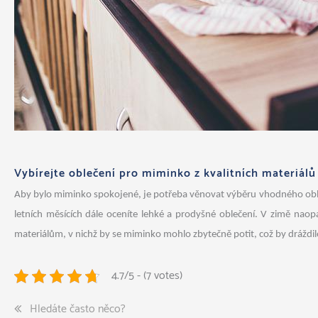
Vybírejte oblečení pro miminko z kvalitních materiálů
Aby bylo miminko spokojené, je potřeba věnovat výběru vhodného obleče
letních měsících dále oceníte lehké a prodyšné oblečení. V zimě nao
materiálům, v nichž by se miminko mohlo zbytečně potit, což by dráždi
4.7/5 - (7 votes)
Navigace
Hledáte často něco?