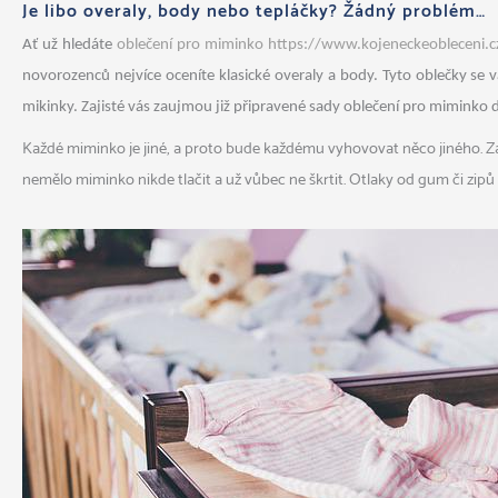
Je libo overaly, body nebo tepláčky? Žádný problém…
Ať už hledáte
oblečení pro miminko https://www.kojeneckeobleceni
novorozenců nejvíce oceníte klasické overaly a body. Tyto oblečky se 
mikinky. Zajisté vás zaujmou již připravené sady oblečení pro miminko 
Každé miminko je jiné, a proto bude každému vyhovovat něco jiného. Zat
nemělo miminko nikde tlačit a už vůbec ne škrtit. Otlaky od gum či zipů 