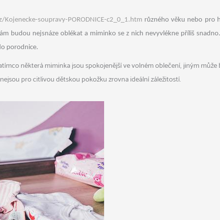
.cz/Kojenecke-soupravy-PORODNICE-c2_0_1.htm
různého věku nebo pro ho
vám budou nejsnáze oblékat a miminko se z nich nevyvlékne příliš snadno. S
do porodnice.
ímco některá miminka jsou spokojenější ve volném oblečení, jiným může být 
nejsou pro citlivou dětskou pokožku zrovna ideální záležitostí.