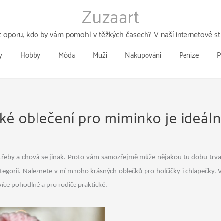
Zuzaart
 oporu, kdo by vám pomohl v těžkých časech? V naší internetové str
y
Hobby
Móda
Muži
Nakupování
Peníze
P
ké oblečení pro miminko je ideáln
potřeby a chová se jinak. Proto vám samozřejmě může nějakou tu dobu trv
tegorii. Naleznete v ní mnoho krásných oblečků pro holčičky i chlapečky. 
íce pohodlné a pro rodiče praktické.