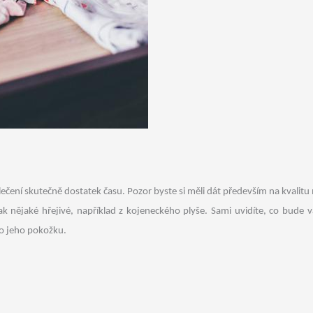
ní skutečně dostatek času. Pozor byste si měli dát především na kvalitu m
pak nějaké hřejivé, například z kojeneckého plyše. Sami uvidíte, co bu
lo jeho pokožku.