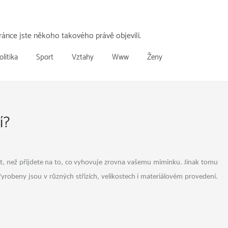
ánce jste někoho takového právě objevili.
olitika
Sport
Vztahy
Www
Ženy
í?
at, než přijdete na to, co vyhovuje zrovna vašemu miminku. Jinak tomu
Vyrobeny jsou v různých střizích, velikostech i materiálovém provedení.