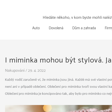
Přeskočit
k
obsahu
Hledáte někoho, v kom byste mohli nalézt
Auto
Dovolená
Dům a zahrada
Firm
I miminka mohou být stylová. Ja
Nakupování
/
29. 4. 2022
Každý rodič zaručeně ví, že miminka jsou jiná. Každé má své vlastní 
není ani v případě oblečení.
Oblečení pro miminka tvoří svou vlastní ka
Oblečení pro miminka je koncipováno tak, aby bylo pro miminko co nejv