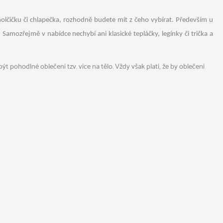
lčičku či chlapečka, rozhodně budete mít z čeho vybírat. Především u
amozřejmě v nabídce nechybí ani klasické tepláčky, legínky či trička a
pohodlné oblečení tzv. více na tělo. Vždy však platí, že by oblečení