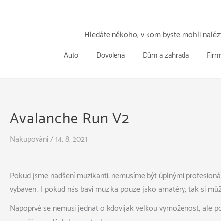
Přeskočit
k
obsahu
Hledáte někoho, v kom byste mohli nalézt
Auto
Dovolená
Dům a zahrada
Firm
Avalanche Run V2
Nakupování
/
14. 8. 2021
Pokud jsme nadšení muzikanti, nemusíme být úplnými profesionál
vybavení. I pokud nás baví muzika pouze jako amatéry, tak si m
Napoprvé se nemusí jednat o kdovíjak velkou vymoženost, ale p