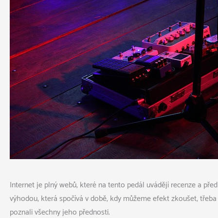
Internet je plný webů, které na tento pedál uvádějí recenze a před
výhodou, která spočívá v době, kdy můžeme efekt zkoušet, třeb
poznali všechny jeho přednosti.