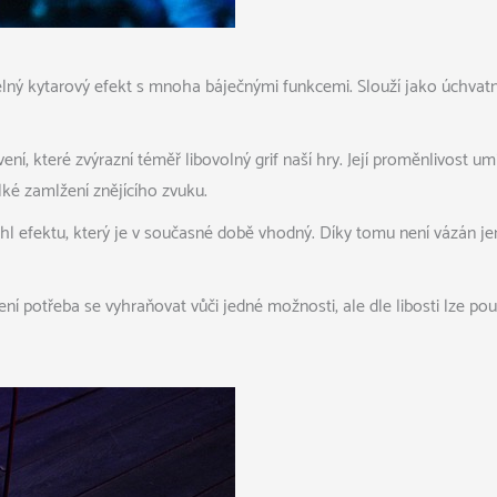
lný kytarový efekt s mnoha báječnými funkcemi. Slouží jako úchvatný
í, které zvýrazní téměř libovolný grif naší hry. Její proměnlivost 
ké zamlžení znějícího zvuku.
sáhl efektu, který je v současné době vhodný. Díky tomu není vázán 
 potřeba se vyhraňovat vůči jedné možnosti, ale dle libosti lze použ