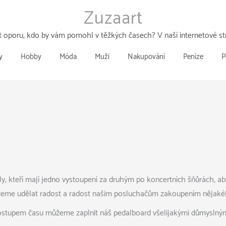
Zuzaart
 oporu, kdo by vám pomohl v těžkých časech? V naší internetové str
y
Hobby
Móda
Muži
Nakupování
Peníze
P
y, kteří mají jedno vystoupení za druhým po koncertních šňůrách, 
ůžeme udělat radost a radost našim posluchačům zakoupením nějakého
ostupem času můžeme zaplnit náš pedalboard všelijakými důmyslnými