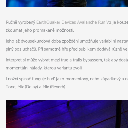
Ručně vyrobený
EarthQuaker Devices Avalanche Run V2
je kouze
zkoumat jeho promakané možnosti.
Jeho až dvousekundová doba zpoždění umožňuje variabilní nastaven
plný posluchačů. Při samotné hře před publikem dodává různě vel
Interpret si může vybrat mezi true a trails bypassem, tak aby do
momentální nálady, kterou variantu zvolí.
I nožní spínač funguje buď jako momentový, nebo západkový a není
Tone, Mix (Delay) a Mix (Reverb).