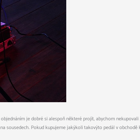
 objednáním je dobré si alespoň některé projít, abychom nekupovali za
a na sousedech. Pokud kupujeme jakýkoli takovýto pedál v obchodě