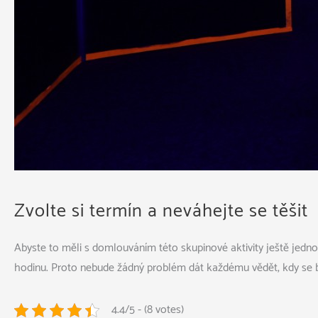
Zvolte si termín a neváhejte se těšit
Abyste to měli s domlouváním této skupinové aktivity ještě jednod
hodinu. Proto nebude žádný problém dát každému vědět, kdy se
4.4/5 - (8 votes)