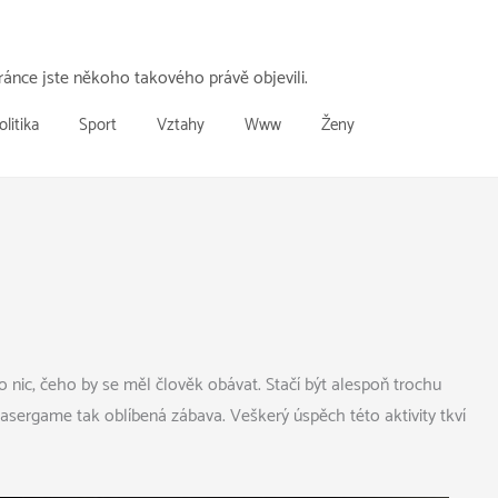
ánce jste někoho takového právě objevili.
olitika
Sport
Vztahy
Www
Ženy
to nic, čeho by se měl člověk obávat. Stačí být alespoň trochu
Lasergame
tak oblíbená zábava. Veškerý úspěch této aktivity tkví