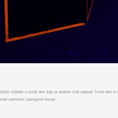
ušší, můžete si zvolit den, kdy se budete chtít zabavit. Tento den s
 bude samotná Lasergame konat.