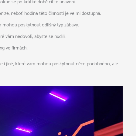
okud se po krátké době cítíte unavení.
eníze, neboť hodina této činnosti je velmi dostupná.
 mohou poskytnout odlišný typ zábavy.
é vám nedovolí, abyste se nudili.
ing ve firmách.
zde i jiné, které vám mohou poskytnout něco podobného, ale