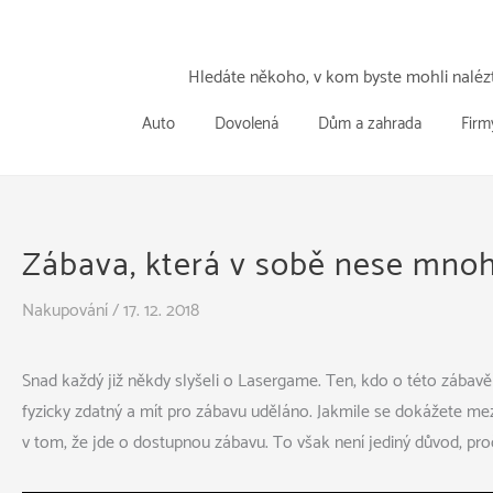
Přeskočit
k
obsahu
Hledáte někoho, v kom byste mohli nalézt
Auto
Dovolená
Dům a zahrada
Firm
Zábava, která v sobě nese mno
Nakupování
/
17. 12. 2018
Snad každý již někdy slyšeli o Lasergame.
Ten, kdo o této zábavě j
fyzicky zdatný a mít pro zábavu uděláno. Jakmile se dokážete mez
v tom, že jde o dostupnou zábavu. To však není jediný důvod, pro