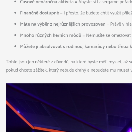
Časově nenáročná aktivita
= Abyste si Lasergame pořádně
Finančně dostupné
= I přesto, že budete chtít využít pří
Máte na výběr z nejrůznějších provozoven
= Právě v hl
Mnoho různých herních módů
= Nemusíte se omezovat na
Můžete ji absolvovat s rodinou, kamarády nebo třeba 
Tohle jsou jen některé z důvodů, na které byste měli myslet, až
pokud chcete
zážitek, který nebude drahý a nebudete mu muset