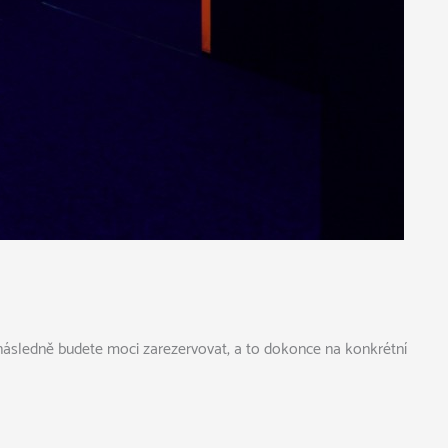
i následně budete moci zarezervovat, a to dokonce na konkrétní