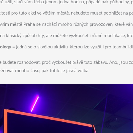
 užili, stačí vám třeba jenom jedna hodina, případě pak půlhodiny, p
ležitosti pro tuto akci ve větším městě, nebudete muset poohlížet na p
avním městě Praha se nachází mnoho různých provozoven, které vám
 klasický způsob hry, ale můžete vyzkoušet i různé modifikace, kter
kolegy
= Jedná se o skvělou aktivitu, kterou lze využít i pro teambuild
 se budete rozhodovat, proč vyzkoušet právě tuto zábavu. Ano, jsou 
 věnovat mnoho času
, pak tohle je jasná volba.