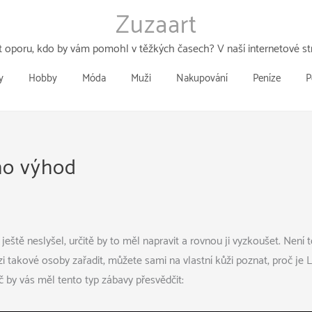
Zuzaart
 oporu, kdo by vám pomohl v těžkých časech? V naší internetové str
y
Hobby
Móda
Muži
Nakupování
Peníze
P
ho výhod
eště neslyšel, určitě by to měl napravit a rovnou ji vyzkoušet. Není 
i takové osoby zařadit, můžete sami na vlastní kůži poznat, proč je
č by vás měl tento typ zábavy přesvědčit: