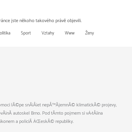
ánce jste někoho takového právě objevili.
olitika
Sport
Vztahy
Www
Ženy
pomoci lÃ©pe snÃ¡Å¡et nepÅ™Ã­jemnÃ© klimatickÃ© projevy,
vÃ¡nÃ­ autoskel Brno
. Pod tÃ­mto pojmem si vÄ›tÅ¡ina
Ã¡konem a policiÃ­ ÄŒeskÃ© republiky.