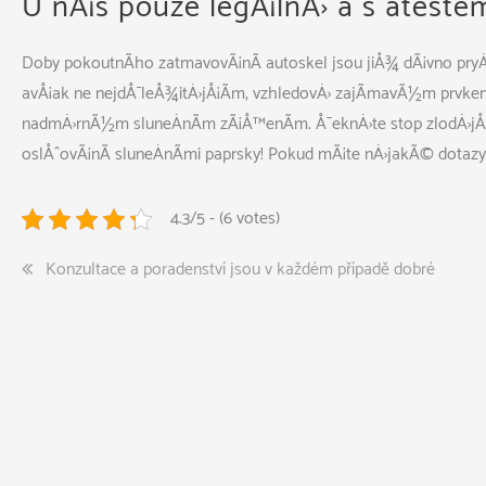
U nÃ¡s pouze legÃ¡lnÄ› a s ateste
Doby pokoutnÃ­ho zatmavovÃ¡nÃ­ autoskel jsou jiÅ¾ dÃ¡vno pr
avÅ¡ak ne nejdÅ¯leÅ¾itÄ›jÅ¡Ã­m, vzhledovÄ› zajÃ­mavÃ½m prvke
nadmÄ›rnÃ½m sluneÄnÃ­m zÃ¡Å™enÃ­m. Å˜eknÄ›te stop zlodÄ›j
oslÅˆovÃ¡nÃ­ sluneÄnÃ­mi paprsky! Pokud mÃ¡te nÄ›jakÃ© dotazy,
4.3/5 - (6 votes)
Navigace
Konzultace a poradenství jsou v každém případě dobré
pro
příspěvek