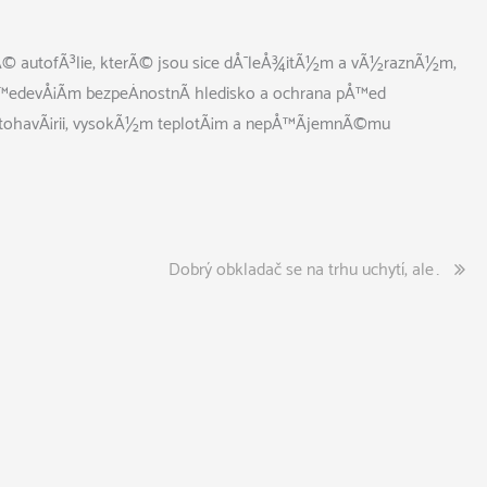
nÃ© autofÃ³lie, kterÃ© jsou sice dÅ¯leÅ¾itÃ½m a vÃ½raznÃ½m,
pÅ™edevÅ¡Ã­m bezpeÄnostnÃ­ hledisko a ochrana pÅ™ed
utohavÃ¡rii, vysokÃ½m teplotÃ¡m a nepÅ™Ã­jemnÃ©mu
Dobrý obkladač se na trhu uchytí, ale…