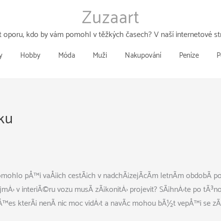
Zuzaart
 oporu, kdo by vám pomohl v těžkých časech? V naší internetové str
y
Hobby
Móda
Muži
Nakupování
Peníze
P
íku
ohlo pÅ™i vaÅ¡ich cestÃ¡ch v nadchÃ¡zejÃ­cÃ­m letnÃ­m obdobÃ­ 
Ä› v interiÃ©ru vozu musÃ­ zÃ¡konitÄ› projevit? SÃ¡hnÄ›te po
tÃ³no
 pÅ™es kterÃ¡ nenÃ­ nic moc vidÄ›t a navÃ­c mohou bÃ½t vepÅ™i se z