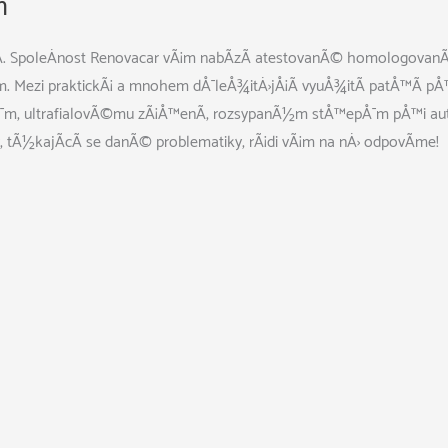
m
yÄ. SpoleÄnost Renovacar vÃ¡m nabÃ­zÃ­ atestovanÃ© homologova
m. Mezi praktickÃ¡ a mnohem dÅ¯leÅ¾itÄ›jÅ¡Ã­ vyuÅ¾itÃ­ patÅ™Ã­ 
Å¯m, ultrafialovÃ©mu zÃ¡Å™enÃ­, rozsypanÃ½m stÅ™epÅ¯m pÅ™i a
 tÃ½kajÃ­cÃ­ se danÃ© problematiky, rÃ¡di vÃ¡m na nÄ› odpovÃ­me!