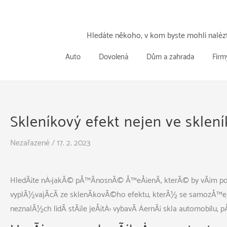
Přeskočit
k
obsahu
Hledáte někoho, v kom byste mohli nalézt
Auto
Dovolená
Dům a zahrada
Firm
Skleníkový efekt nejen ve sklen
Nezařazené
/
17. 2. 2023
HledÃ¡te nÄ›jakÃ© pÅ™Ã­nosnÃ© Å™eÅ¡enÃ­, kterÃ© by vÃ¡m pom
vyplÃ½vajÃ­cÃ­ ze sklenÃ­kovÃ©ho efektu, kterÃ½ se samozÅ™ejm
neznalÃ½ch lidÃ­ stÃ¡le jeÅ¡tÄ› vybavÃ­ ÄernÃ¡ skla automobilu,