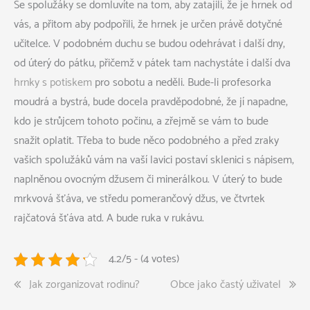
Se spolužáky se domluvíte na tom, aby zatajili, že je hrnek od
vás, a přitom aby podpořili, že hrnek je určen právě dotyčné
učitelce. V podobném duchu se budou odehrávat i další dny,
od úterý do pátku, přičemž v pátek tam nachystáte i další dva
hrnky s potiskem
pro sobotu a neděli.
Bude-li profesorka
moudrá a bystrá, bude docela pravděpodobné, že jí napadne,
kdo je strůjcem tohoto počinu, a zřejmě se vám to bude
snažit oplatit. Třeba to bude něco podobného a před zraky
vašich spolužáků vám na vaší lavici postaví sklenici s nápisem,
naplněnou ovocným džusem či minerálkou. V úterý to bude
mrkvová šťáva, ve středu pomerančový džus, ve čtvrtek
rajčatová šťáva atd. A bude ruka v rukávu.
4.2/5 - (4 votes)
Navigace
Jak zorganizovat rodinu?
Obce jako častý uživatel