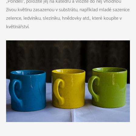
„Pondělí“, položíte jej na katedru a vložíte do něj vhodnou
živou květinu zasazenou v substrátu, například mladé sazenice
zelence, ledviníku, sleziníku, hnědovky atd., které koupíte v
květinářství.