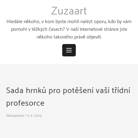
Přeskočit
Zuzaart
k
obsahu
Hledáte někoho, v kom byste mohli nalézt oporu, kdo by vám
pomohl v těžkých časech? V naší internetové stránce jste
někoho takového právě objevili.
Sada hrnků pro potěšení vaší třídní
profesorce
Nakupování
/
9. 6. 2025