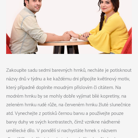
Zakoupíte sadu sedmi barevných hrnků, necháte je potisknout
názvy dnů v týdnu a ke každému dni připojíte květinový motiv,
který případně doplníte moudrým příslovím či citátem. Na
modrém hrnku by se mohly dobře vyjímat bílé kopretiny, na
zeleném hrnku rudé růže, na červeném hrnku žluté slunečnice
atd. Vynechejte z potisků černou barvu a používejte pouze
barvy duhy ve svých kontrastech, čímž vznikne nádherné
umělecké dílo.
V pondělí si nachystáte hrnek s názvem