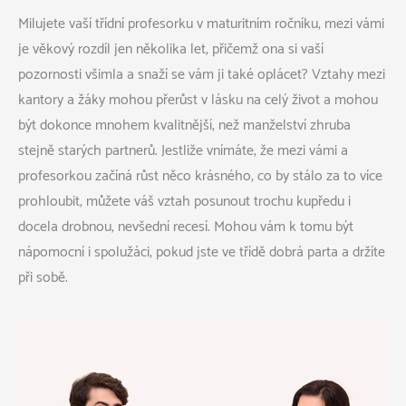
Milujete vaší třídní profesorku v maturitním ročníku, mezi vámi
je věkový rozdíl jen několika let, přičemž ona si vaší
pozornosti všimla a snaží se vám ji také oplácet? Vztahy mezi
kantory a žáky mohou přerůst v lásku na celý život a mohou
být dokonce mnohem kvalitnější, než manželství zhruba
stejně starých partnerů.
Jestliže vnímáte, že mezi vámi a
profesorkou začíná růst něco krásného, co by stálo za to více
prohloubit, můžete váš vztah posunout trochu kupředu i
docela drobnou, nevšední recesí. Mohou vám k tomu být
nápomocní i spolužáci, pokud jste ve třídě dobrá parta a držíte
při sobě.