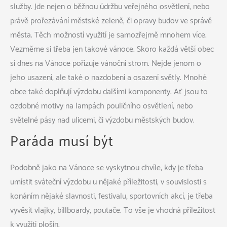
služby. Jde nejen o běžnou údržbu veřejného osvětlení, nebo
právě prořezávání městské zeleně, či opravy budov ve správě
města. Těch možností využití je samozřejmě mnohem více.
Vezměme si třeba jen takové vánoce. Skoro každá větší obec
si dnes na Vánoce pořizuje vánoční strom. Nejde jenom o
jeho usazení, ale také o nazdobení a osazení světly. Mnohé
obce také doplňují výzdobu dalšími komponenty. Ať jsou to
ozdobné motivy na lampách pouličního osvětlení, nebo
světelné pásy nad ulicemi, či výzdobu městských budov.
Paráda musí být
Podobně jako na Vánoce se vyskytnou chvíle, kdy je třeba
umístit sváteční výzdobu u nějaké příležitosti, v souvislosti s
konáním nějaké slavnosti, festivalu, sportovních akcí, je třeba
vyvěsit vlajky, billboardy, poutače. To vše je vhodná příležitost
k využití plošin.