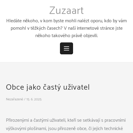
Přeskočit
Zuzaart
k
obsahu
Hledáte někoho, v kom byste mohli nalézt oporu, kdo by vám
pomohl v těžkých časech? V naší internetové stránce jste
někoho takového právě objevili.
Obce jako častý uživatel
Nezařazené
/
15. 6. 2025
Přirozenými a častými uživateli, kteří se setkávají s pracovními
výškovými
plošinami
, jsou přirozeně obce, či jejich technické