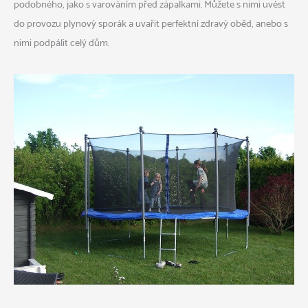
podobného, jako s varováním před zápalkami. Můžete s nimi uvést
do provozu plynový sporák a uvařit perfektní zdravý oběd, anebo s
nimi podpálit celý dům.