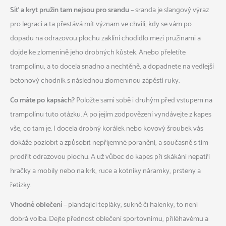
Síť a kryt pružin tam nejsou pro srandu
– sranda je slangový výraz
pro legraci a ta přestává mít význam ve chvíli, kdy se vám po
dopadu na odrazovou plochu zaklíní chodidlo mezi pružinami a
dojde ke zlomenině jeho drobných kůstek. Anebo přeletíte
trampolínu, a to docela snadno a nechtěně, a dopadnete na vedlejší
betonový chodník s následnou zlomeninou zápěstí ruky.
Co máte po kapsách?
Položte sami sobě i druhým před vstupem na
trampolínu tuto otázku. A po jejím zodpovězení vyndávejte z kapes
vše, co tam je. I docela drobný korálek nebo kovový šroubek vás
dokáže pozlobit a způsobit nepříjemné poranění, a současně s tím
prodřít odrazovou plochu. A už vůbec do kapes při skákání nepatří
hračky a mobily nebo na krk, ruce a kotníky náramky, prsteny a
řetízky.
Vhodné oblečení
– plandající tepláky, sukně či halenky, to není
dobrá volba. Dejte přednost oblečení sportovnímu, přiléhavému a