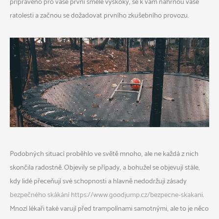
připraveno pro vaše první smělé výskoky, se k vám nahrnou vaše
ratolesti a začnou se dožadovat prvního zkušebního provozu.
Podobných situací proběhlo ve světě mnoho, ale ne každá z nich
skončila radostně. Objevily se případy, a bohužel se objevují stále,
kdy lidé přeceňují své schopnosti a hlavně nedodržují zásady
bezpečného skákání https://www.goodjump.cz/bezpecne-skakani
.
Mnozí lékaři také varují před trampolínami samotnými, ale to je něco