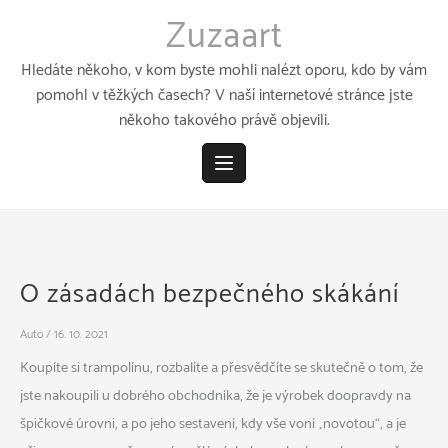
Přeskočit
Zuzaart
k
obsahu
Hledáte někoho, v kom byste mohli nalézt oporu, kdo by vám
pomohl v těžkých časech? V naší internetové stránce jste
někoho takového právě objevili.
O zásadách bezpečného skákání
Auto
/
16. 10. 2021
Koupíte si trampolínu, rozbalíte a přesvědčíte se skutečně o tom, že
jste nakoupili u dobrého obchodníka, že je výrobek doopravdy na
špičkové úrovni, a po jeho sestavení, kdy vše voní „novotou“, a je