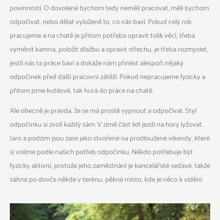
povinností. O dovolené bychom tedy neměli pracovat, měli bychom
odpočívat, nebo dělat vyloženě to, co nás baví. Pokud celý rok
pracujeme a na chatě je přitom potřeba opravit tolik věcí, třeba
vyměnit kamna, položit dlažbu a opravit střechu, je třeba rozmyslet,
jestli nás ta práce baví a dokáže nám přinést alespoň nějaký
odpočinek před další pracovní zátěží. Pokud nepracujeme fyzicky a
přitom jsme kutilové, tak hurá do práce na chatě.
Ale obecně je pravda, že se má prostě vypnout a odpočívat. Styl
odpočinku si zvolí každý sám. V zimě část lidí jezdí na hory lyžovat.
Jaro a podzim jsou zase jako stvořené na prodloužené víkendy, které
si volíme podle našich potřeb odpočinku. Někdo potřebuje být
fyzicky aktivní, protože jeho zaměstnání je kancelářské sedavé, takže
sáhne po dovče někde v terénu, pěkné místo, kde je něco k vidění.