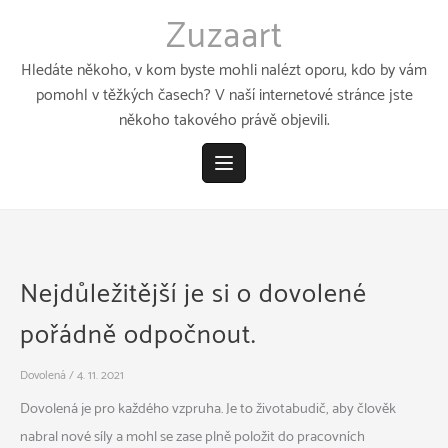
Přeskočit
Zuzaart
k
obsahu
Hledáte někoho, v kom byste mohli nalézt oporu, kdo by vám
pomohl v těžkých časech? V naší internetové stránce jste
někoho takového právě objevili.
Nejdůležitější je si o dovolené
pořádně odpočnout.
Dovolená
/
4. 11. 2021
Dovolená je pro každého vzpruha. Je to životabudič, aby člověk
nabral nové síly a mohl se zase plně položit do pracovních