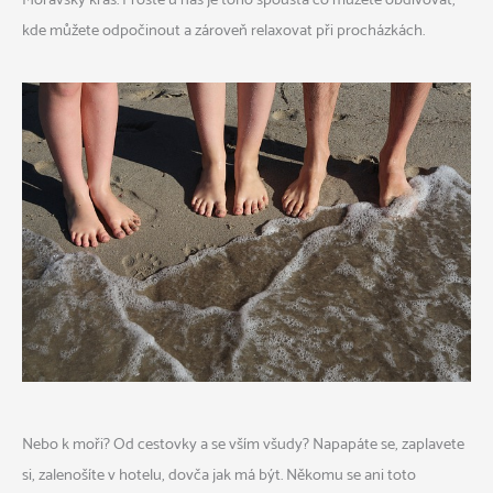
kde můžete odpočinout a zároveň relaxovat při procházkách.
Nebo k moři? Od cestovky a se vším všudy? Napapáte se, zaplavete
si, zalenošíte v hotelu, dovča jak má být. Někomu se ani toto