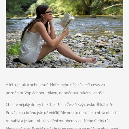
A léto je tak trochu jasné. Moře, nebo nějaké delší cesty za
poznáním. Vypláchnout hlavu, odpočnout rukám, lenošit.
Chcete nějaký dobrý tip? Tak třeba České Švýcarsko. Říkáte, že
Pravčickou bránu jste už viděli? Ale ono to není jen o ní, ta oblast je
rozsáhlá a je tam toho k vidění mnohem více. Nebo Český ráj.
Moravský kras. Prostě u nás je toho spousta co můžete obdivovat,