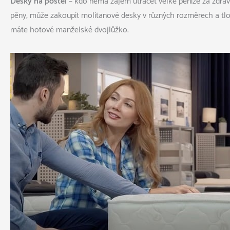
Desky na postel
– kdo nemá zájem utrácet velké peníze za zdrav
pěny, může zakoupit molitanové desky v různých rozměrech a tl
máte hotové manželské dvojlůžko.