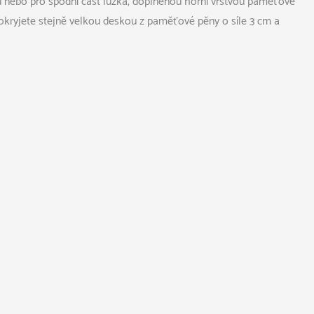
ku nebo pro spodní část lůžka, doplněnou horní vrstvou paměťové
okryjete stejně velkou deskou z paměťové pěny o síle 3 cm a