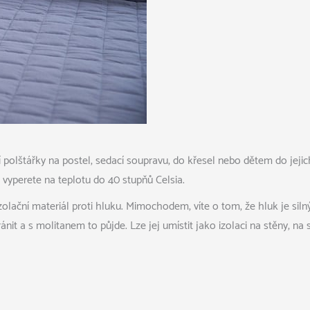
 polštářky na postel, sedací soupravu, do křesel nebo dětem do jejic
 vyperete na teplotu do 40 stupňů Celsia.
zolační materiál proti hluku. Mimochodem, víte o tom, že hluk je sil
it a s molitanem to půjde. Lze jej umístit jako izolaci na stěny, na