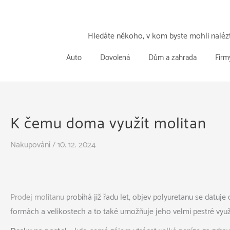
Přeskočit
k
obsahu
Hledáte někoho, v kom byste mohli nalézt
Auto
Dovolená
Dům a zahrada
Firm
K čemu doma využít molitan
Nakupování
/
10. 12. 2024
Prodej molitanu
probíhá již řadu let, objev polyuretanu se datuje
formách a velikostech a to také umožňuje jeho velmi pestré využi