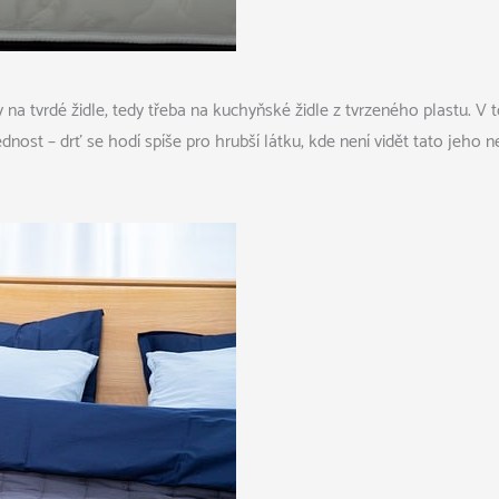
 na tvrdé židle, tedy třeba na kuchyňské židle z tvrzeného plastu. 
nost – drť se hodí spíše pro hrubší látku, kde není vidět
tato jeho
ne