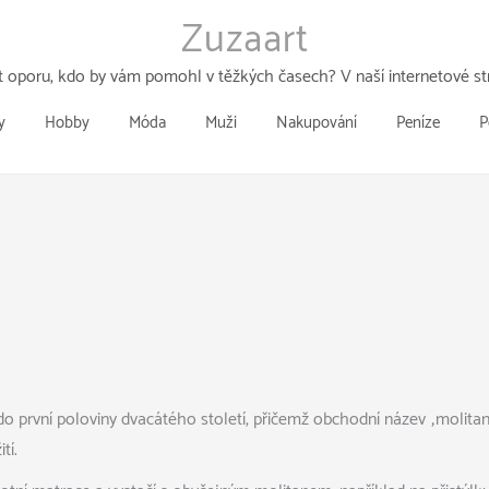
Zuzaart
 oporu, kdo by vám pomohl v těžkých časech? V naší internetové str
y
Hobby
Móda
Muži
Nakupování
Peníze
P
 do první poloviny dvacátého století, přičemž obchodní název „molita
tí.