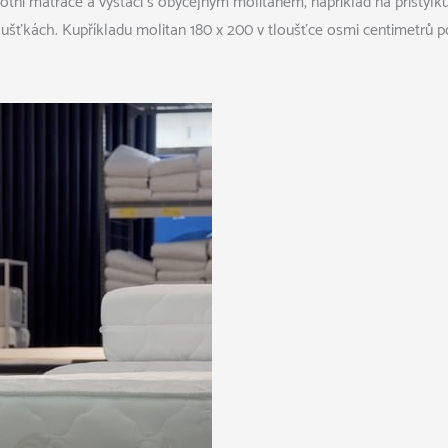
otní matrace a vystačí s obyčejným molitanem, například na přistýl
oušťkách.
Kupříkladu
molitan 180 x 200 v tloušťce osmi centimetrů p