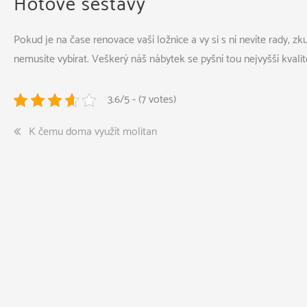
Hotové sestavy
Pokud je na čase renovace vaší ložnice a vy si s ní nevíte rady, z
nemusíte vybírat. Veškerý náš nábytek se pyšní tou nejvyšší kvalit
3.6/5 - (7 votes)
Navigace
K čemu doma využít molitan
pro
příspěvek