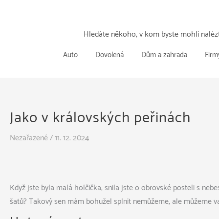
Přeskočit
k
obsahu
Hledáte někoho, v kom byste mohli nalézt
Auto
Dovolená
Dům a zahrada
Firm
Jako v královských peřinách
Nezařazené
/
11. 12. 2024
Když jste byla malá holčička, snila jste o obrovské posteli s n
šatů? Takový sen mám bohužel splnit nemůžeme, ale můžeme v