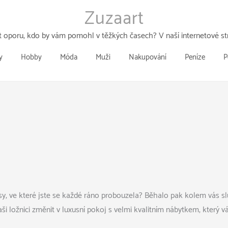
Zuzaart
 oporu, kdo by vám pomohl v těžkých časech? V naší internetové str
y
Hobby
Móda
Muži
Nakupování
Peníze
P
ebesy, ve které jste se každé ráno probouzela? Běhalo pak kolem vás
aši
ložnici
změnit v luxusní pokoj s velmi kvalitním nábytkem, který vá