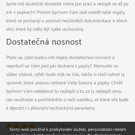
byste mít skutečně dostatek místa pro práci a netopit se až po
krk v papírech? Potom bychom Vám rádi nabídli naše
regály
,
které se postarají o pojmutí nejrůznější dokumentace a všech
věcí, které by měly být spíše uschovány.
Dostatečná nosnost
Ptáte se, zdali budou mít regály dostatečnou nosnost a
nepoboří se Vám pod pár deskami s papíry? Nemusíte se
vůbec obávat, výběr bude stát na Vás, takže si stačí vybrat ty
správné, které unesou veškeré Vaše šanony a papíry. Chtěli
bychom Vám nabídnout to nejlepší a to za ty nejlepší ceny,
tak neváhejte a prohlédněte si naši nabídku, ve které vše bude
k dipozici i s přesnými technickými parametry.
4/5 - (1 vote)
Tento web používá k poskytování služeb, personalizaci reklam