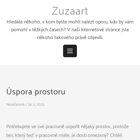
Přeskočit
Zuzaart
k
obsahu
Hledáte někoho, v kom byste mohli nalézt oporu, kdo by vám
pomohl v těžkých časech? V naší internetové stránce jste
někoho takového právě objevili.
Úspora prostoru
Nezařazené
/
24. 5. 2025
Potřebujete ve své pracovně uspořit nějaký prostor, protože
ten, který teď v pracovně máte, je dosti omezený? Chtěli