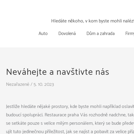
Přeskočit
k
obsahu
Hledáte někoho, v kom byste mohli nalézt
Auto
Dovolená
Dům a zahrada
Firm
Neváhejte a navštivte nás
Nezařazené
/
5. 10. 2023
Jestliže hledáte nějaké prostory, kde byste mohli například os
budoucí spolupráci. Restaurace praha Vás rozhodně nadchne, tak j
se setkáte pouze s velice milým personálem, který se bude přede
ujít tuto jedinečnou příležitost, jak se najíst a pobavit za velice př