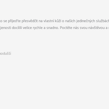
to se přijeďte přesvědčit na vlastní kůži o našich jedinečných služb
jenosti docílili velice rychle a snadno. Poctěte nás svou návštěvou 
nodušší