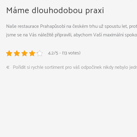
Máme dlouhodobou praxi
Naše
restaurace Praha
působí na českém trhu už spoustu let, pro
jsme se na Vás náležitě připravili, abychom Vaší maximální spoko
4.2/5 - (13 votes)
Navigace
Pořídit si rychle sortiment pro váš odpočinek nikdy nebylo jed
pro
příspěvek