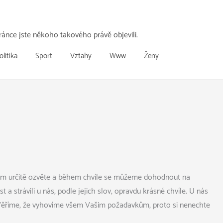
ánce jste někoho takového právě objevili.
olitika
Sport
Vztahy
Www
Ženy
 nám určitě ozvěte a během chvíle se můžeme dohodnout na
 strávili u nás, podle jejich slov, opravdu krásné chvíle. U nás
i. Věříme, že vyhovíme všem Vašim požadavkům, proto si nenechte