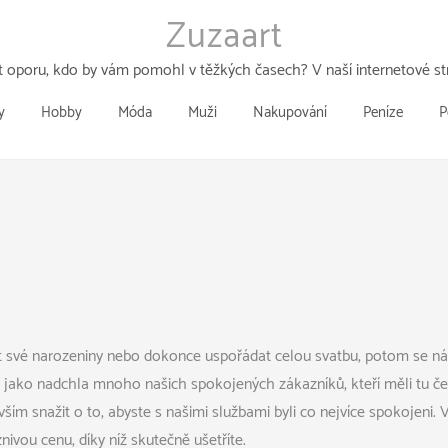
Zuzaart
 oporu, kdo by vám pomohl v těžkých časech? V naší internetové str
y
Hobby
Móda
Muži
Nakupování
Peníze
P
lavit své narozeniny nebo dokonce uspořádat celou svatbu, potom se
ako nadchla mnoho našich spokojených zákazníků, kteří měli tu čest a
vším snažit o to, abyste s našimi službami byli co nejvíce spokojen
íznivou cenu, díky níž skutečně ušetříte.