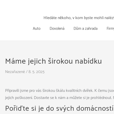
Přeskočit
k
obsahu
Hledáte někoho, v kom byste mohli nalézt
Auto
Dovolená
Dům a zahrada
Firm
Máme jejich širokou nabídku
Nezařazené
/
8. 5. 2025
Připravili jsme pro vás širokou škálu kvalitních
dvířek
. K čemu jso
jejich poškození. Dostavte se k nám a můžete si je prohlédnout. 
Pořiďte si je do svých domácností