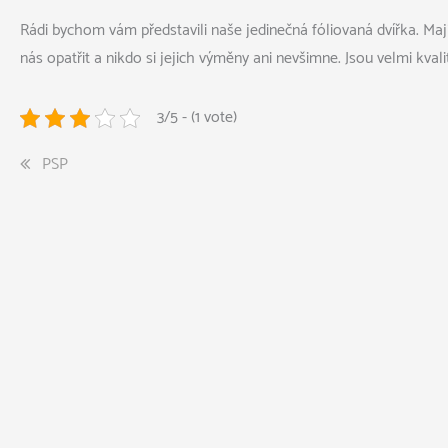
Rádi bychom vám představili naše jedinečná fóliovaná dvířka. Maj
nás opatřit a nikdo si jejich výměny ani nevšimne. Jsou velmi kval
3/5 - (1 vote)
Navigace
PSP
pro
příspěvek