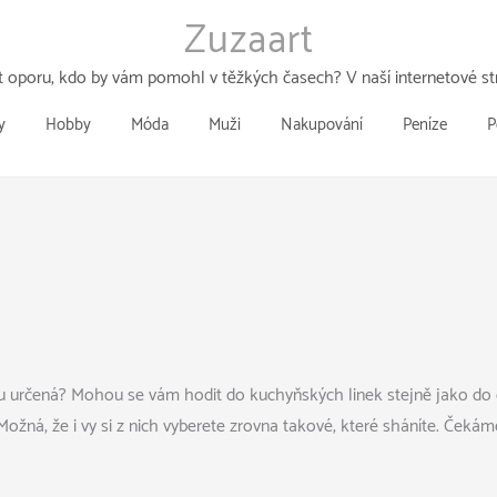
Zuzaart
 oporu, kdo by vám pomohl v těžkých časech? V naší internetové str
y
Hobby
Móda
Muži
Nakupování
Peníze
P
u určená? Mohou se vám hodit do kuchyňských linek stejně jako do obý
Možná, že i vy si z nich vyberete zrovna takové, které sháníte. Čeká