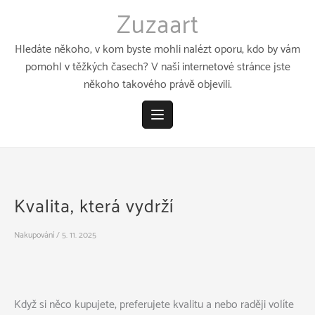
Přeskočit
Zuzaart
k
obsahu
Hledáte někoho, v kom byste mohli nalézt oporu, kdo by vám
pomohl v těžkých časech? V naší internetové stránce jste
někoho takového právě objevili.
Kvalita, která vydrží
Nakupování
/
5. 11. 2025
Když si něco kupujete, preferujete kvalitu a nebo raději volíte