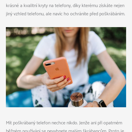
krásné a kvalitní kryty na telefony, díky kterému získáte nejen
jiný vzhled telefonu, ale navíc ho ochráníte před poškrábáním.
Mít poškrábaný telefon nechce nikdo. Jenže ani při opatrném
běžném používání se nevyhnete malým škrábancům. Proto je