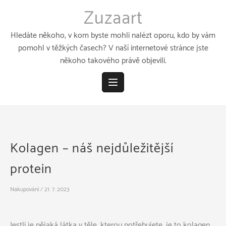
Přeskočit
Zuzaart
k
obsahu
Hledáte někoho, v kom byste mohli nalézt oporu, kdo by vám
pomohl v těžkých časech? V naší internetové stránce jste
někoho takového právě objevili.
Kolagen – náš nejdůležitější
protein
Nakupování
/
21. 7. 2023
Jestli je nějaká látka v těle, kterou potřebujete, je to kolagen.