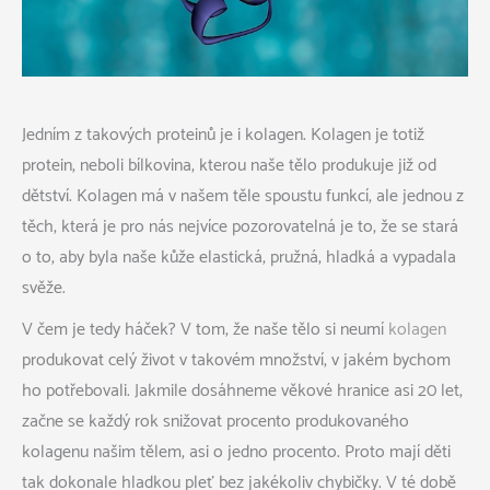
Jedním z takových proteinů je i kolagen. Kolagen je totiž
protein, neboli bílkovina, kterou naše tělo produkuje již od
dětství. Kolagen má v našem těle spoustu funkcí, ale jednou z
těch, která je pro nás nejvíce pozorovatelná je to, že se stará
o to, aby byla naše kůže elastická, pružná, hladká a vypadala
svěže.
V čem je tedy háček? V tom, že naše tělo si neumí
kolagen
produkovat celý život v takovém množství, v jakém bychom
ho potřebovali. Jakmile dosáhneme věkové hranice asi 20 let,
začne se každý rok snižovat procento produkovaného
kolagenu našim tělem, asi o jedno procento. Proto mají děti
tak dokonale hladkou pleť bez jakékoliv chybičky. V té době