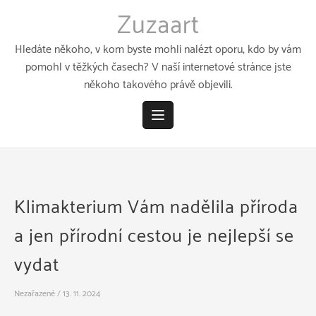
Přeskočit
Zuzaart
k
obsahu
Hledáte někoho, v kom byste mohli nalézt oporu, kdo by vám
pomohl v těžkých časech? V naší internetové stránce jste
někoho takového právě objevili.
Klimakterium Vám nadělila příroda
a jen přírodní cestou je nejlepší se
vydat
Nezařazené
/
13. 11. 2024