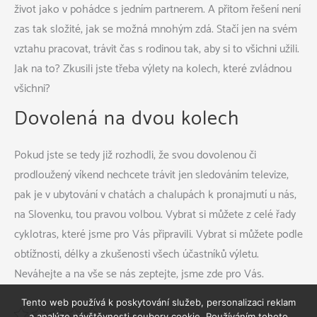
život jako v pohádce s jedním partnerem. A přitom řešení není
zas tak složité, jak se možná mnohým zdá. Stačí jen na svém
vztahu pracovat, trávit čas s rodinou tak, aby si to všichni užili.
Jak na to? Zkusili jste třeba výlety na kolech, které zvládnou
všichni?
Dovolená na dvou kolech
Pokud jste se tedy již rozhodli, že svou dovolenou či
prodloužený víkend nechcete trávit jen sledováním televize,
pak je v ubytování v
chatách a chalupách k pronajmutí
u nás,
na Slovenku, tou pravou volbou. Vybrat si můžete z celé řady
cyklotras, které jsme pro Vás připravili. Vybrat si můžete podle
obtížnosti, délky a zkušenosti všech účastníků výletu.
Neváhejte a na vše se nás zeptejte, jsme zde pro Vás.
Tento web používá k poskytování služeb, personalizaci reklam
a analýze návštěvnosti soubory cookie. Používáním tohoto