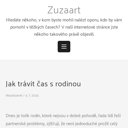
Přeskočit
Zuzaart
k
obsahu
Hledáte někoho, v kom byste mohli nalézt oporu, kdo by vám
pomohl v těžkých časech? V naší internetové stránce jste
někoho takového právě objevili.
Jak trávit čas s rodinou
Nezařazené
/
4. 7. 2025
Dnes je tolik rodin, které nejsou v dobré pohodě, řada lidí řeší
partnerské problémy, zjišťují, že není jednoduché prožít celý