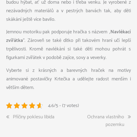
budou hýbat, ať už doma nebo i třeba venku. Je vyrobené z
nezávadných materiálů a v pestrých barvách tak, aby děti
skákání ještě více bavilo.
Jemnou motoriku pak podporuje hračka s názvem „
Navlékací
zvířátka
“. Zároveň se také dítko při takovém hraní učí lepší
trpělivosti. Kromě navlékání si také děti mohou pohrát s
figurkami zvířátek v podobě zajíce, sovy a veverky.
Vyberte si z krásných a barevných hraček na motivy
animované postavičky Krtečka a udělejte radost menším i
větším dětem.
4.6/5 - (7 votes)
Navigace
Příčiny poklesu libida
Ochrana vlastního
pozemku
pro