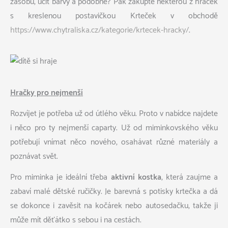
zásobu, učit barvy a podobně? Pak zakupte některou z hraček
s kreslenou postavičkou Krteček v obchodě
https://www.chytraliska.cz/kategorie/krtecek-hracky/
.
Hračky pro nejmenší
Rozvíjet je potřeba už od útlého věku. Proto v nabídce najdete
i něco pro ty nejmenší caparty. Už od miminkovského věku
potřebují vnímat něco nového, osahávat různé materiály a
poznávat svět.
Pro miminka je ideální třeba
aktivní kostka
, která zaujme a
zabaví malé dětské ručičky. Je barevná s potisky krtečka a dá
se dokonce i zavěsit na kočárek nebo autosedačku, takže ji
může mít děťátko s sebou i na cestách.