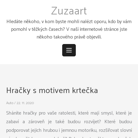
Přeskočit
Zuzaart
k
obsahu
Hledáte někoho, v kom byste mohli nalézt oporu, kdo by vám
pomohl v těžkých časech? V naší internetové stránce jste
někoho takového právě objevili.
Hračky s motivem krtečka
Auto
/
22. 11. 2020
Sháníte hračky pro vaše ratolesti, které mají smysl, které je
zabaví a zároveň je také budou rozvíjet? Které budou
podporovat jejich hrubou i jemnou motoriku, rozšiřovat slovní