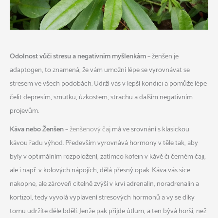
Odolnost vůči stresu a negativním myšlenkám
– ženšen je
adaptogen, to znamená, že vám umožní lépe se vyrovnávat se
stresem ve všech podobách. Udrží vás v lepší kondici a pomůže lépe
čelit depresím, smutku, úzkostem, strachu a dalším negativním
projevům.
Káva nebo Ženšen
–
ženšenový čaj
má ve srovnání s klasickou
kávou řadu výhod. Především vyrovnává hormony v těle tak, aby
byly v optimálním rozpoložení, zatímco kofein v kávě či černém čaji,
ale i např. v kolových nápojích, dělá přesný opak. Káva vás sice
nakopne, ale zároveň citelně zvýší v krvi adrenalin, noradrenalin a
kortizol, tedy vyvolá vyplavení stresových hormonů a vy se díky
tomu udržíte déle bdělí. Jenže pak přijde útlum, a ten bývá horší, než