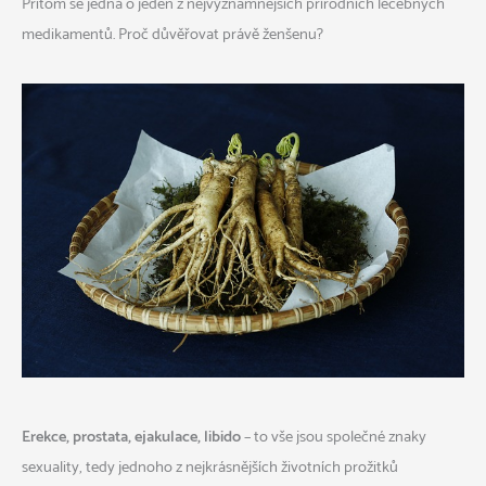
Přitom se jedná o jeden z nejvýznamnějších přírodních léčebných
medikamentů. Proč důvěřovat právě ženšenu?
Erekce, prostata, ejakulace, libido
– to vše jsou společné znaky
sexuality, tedy jednoho z nejkrásnějších životních prožitků