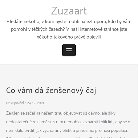
Přeskočit
Zuzaart
k
obsahu
Hledáte někoho, v kom byste mohli nalézt oporu, kdo by vám
pomohl v těžkých časech? V naší internetové stránce jste
někoho takového právě objevili.
Co vám dá ženšenový čaj
Nakupování
/
24. 12. 2021
Ženšen se začal na našem trhu objevovat už dávno, ale díky
nedostatečné reklamě se s ním nemohlo seznámit tolik lidí, aby se o
něm dalo tvrdit, jak významný efekt a přínos má pro naši populaci.