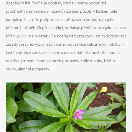
dospělých lidí. Proč si je odpírat, když tu máme podpůrné
prostředky bez vedlejších účinků? Ženšen působí v lidském těle
komplexně, tzn., že podporuje i chuť na sex a podporuje i jeho
příjemný průběh. Zlepšuje erekci, oddaluje předčasnou ejakulaci, má
příznivý vliv i na prostatu. Samozřejmě byste spolu s ním dodržovat i
zásady správné výživy, začít konzumovat více celozrnných obilovin,
luštěniny, více čerstvé zeleniny a ovoce, dát přednost ořechům a
naklíčeným semínkám a omezit potraviny z bílé mouky, bílého
cukru, alkohol a cigarety.